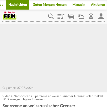
et
Nachrichten
Guten Morgen Hessen
Magazin
Aktionen
Playlist
Staupilot
Wetter
Webcam
Mein
© glomex, 07.07.2024
Video
>
Nachrichten
>
Sperrzone an weissrussischer Grenze: Polen meldet
50 % weniger illegale Einreisen
Sperrzone an weissrussischer Grenze: