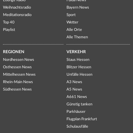
Lounge Radio
Fulda News
Weihnachtsradio
Bayern News
Meditationsradio
Sport
Top 40
Wetter
Playlist
Alle Orte
Alle Themen
REGIONEN
VERKEHR
Nordhessen News
Staus Hessen
Osthessen News
Blitzer Hessen
Mittelhessen News
Unfälle Hessen
Rhein-Main News
A3 News
Südhessen News
A5 News
A661 News
Günstig tanken
Parkhäuser
Flugplan Frankfurt
Schulausfälle