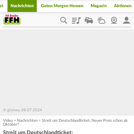
et
Nachrichten
Guten Morgen Hessen
Magazin
Aktionen
Playlist
Staupilot
Wetter
Webcam
Mein
© glomex, 08.07.2024
Video
>
Nachrichten
>
Streit um Deutschlandticket: Neuer Preis schon ab
Oktober?
Streit um Deutschlandticket: