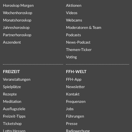
Horoskop Morgen
Aktionen
Wochenhoroskop
Videos
Monatshoroskop
Webcams
Jahreshoroskop
Moderatoren & Team
Partnerhoroskop
Podcasts
Aszendent
News-Podcast
Themen-Ticker
Voting
FREIZEIT
FFH-WELT
Veranstaltungen
FFH-App
Spielplätze
Newsletter
Rezepte
Kontakt
Meditation
Frequenzen
Ausflugsziele
Jobs
Freizeit-Tipps
Führungen
Ticketshop
Presse
Lotto Hessen
Radiowerbung