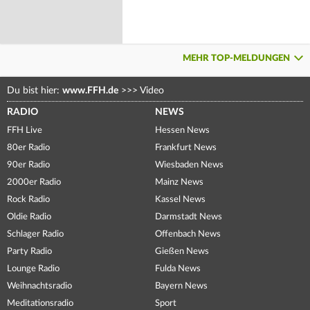
MEHR TOP-MELDUNGEN
Du bist hier:
www.FFH.de
>>>
Video
RADIO
NEWS
FFH Live
Hessen News
80er Radio
Frankfurt News
90er Radio
Wiesbaden News
2000er Radio
Mainz News
Rock Radio
Kassel News
Oldie Radio
Darmstadt News
Schlager Radio
Offenbach News
Party Radio
Gießen News
Lounge Radio
Fulda News
Weihnachtsradio
Bayern News
Meditationsradio
Sport