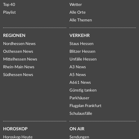
Top 40
Wetter
Playlist
Alle Orte
Alle Themen
REGIONEN
VERKEHR
Nordhessen News
Staus Hessen
Osthessen News
Blitzer Hessen
Mittelhessen News
Unfälle Hessen
Rhein-Main News
A3 News
Südhessen News
A5 News
A661 News
Günstig tanken
Parkhäuser
Flugplan Frankfurt
Schulausfälle
HOROSKOP
ON AIR
Horoskop Heute
Sendungen