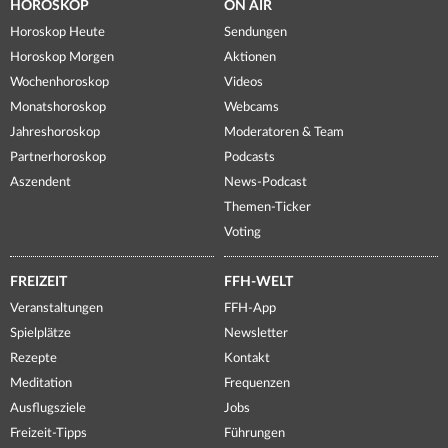
HOROSKOP
ON AIR
Horoskop Heute
Sendungen
Horoskop Morgen
Aktionen
Wochenhoroskop
Videos
Monatshoroskop
Webcams
Jahreshoroskop
Moderatoren & Team
Partnerhoroskop
Podcasts
Aszendent
News-Podcast
Themen-Ticker
Voting
FREIZEIT
FFH-WELT
Veranstaltungen
FFH-App
Spielplätze
Newsletter
Rezepte
Kontakt
Meditation
Frequenzen
Ausflugsziele
Jobs
Freizeit-Tipps
Führungen