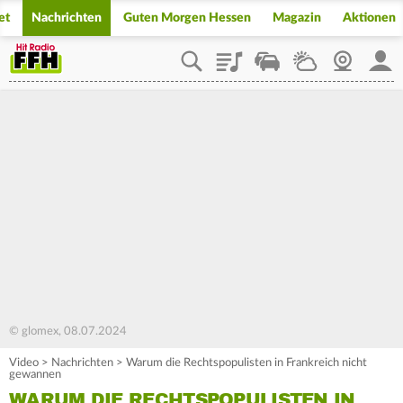
et
Nachrichten
Guten Morgen Hessen
Magazin
Aktionen
Playlist
Staupilot
Wetter
Webcam
Mein
© glomex, 08.07.2024
Video
>
Nachrichten
>
Warum die Rechtspopulisten in Frankreich nicht
gewannen
WARUM DIE RECHTSPOPULISTEN IN