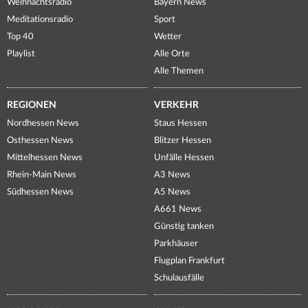
Weihnachtsradio
Bayern News
Meditationsradio
Sport
Top 40
Wetter
Playlist
Alle Orte
Alle Themen
REGIONEN
VERKEHR
Nordhessen News
Staus Hessen
Osthessen News
Blitzer Hessen
Mittelhessen News
Unfälle Hessen
Rhein-Main News
A3 News
Südhessen News
A5 News
A661 News
Günstig tanken
Parkhäuser
Flugplan Frankfurt
Schulausfälle