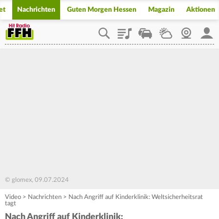
et
Nachrichten
Guten Morgen Hessen
Magazin
Aktionen
Playlist
Staupilot
Wetter
Webcam
Mein
© glomex, 09.07.2024
Video
>
Nachrichten
>
Nach Angriff auf Kinderklinik: Weltsicherheitsrat
tagt
Nach Angriff auf Kinderklinik: