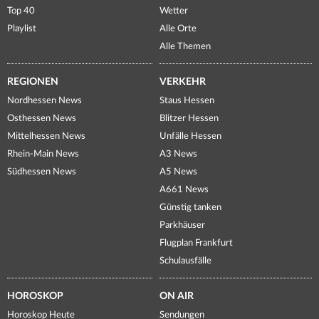
Top 40
Wetter
Playlist
Alle Orte
Alle Themen
REGIONEN
VERKEHR
Nordhessen News
Staus Hessen
Osthessen News
Blitzer Hessen
Mittelhessen News
Unfälle Hessen
Rhein-Main News
A3 News
Südhessen News
A5 News
A661 News
Günstig tanken
Parkhäuser
Flugplan Frankfurt
Schulausfälle
HOROSKOP
ON AIR
Horoskop Heute
Sendungen