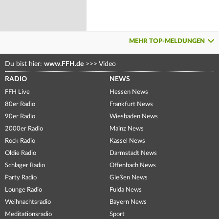
MEHR TOP-MELDUNGEN
Du bist hier:
www.FFH.de
>>>
Video
RADIO
NEWS
FFH Live
Hessen News
80er Radio
Frankfurt News
90er Radio
Wiesbaden News
2000er Radio
Mainz News
Rock Radio
Kassel News
Oldie Radio
Darmstadt News
Schlager Radio
Offenbach News
Party Radio
Gießen News
Lounge Radio
Fulda News
Weihnachtsradio
Bayern News
Meditationsradio
Sport