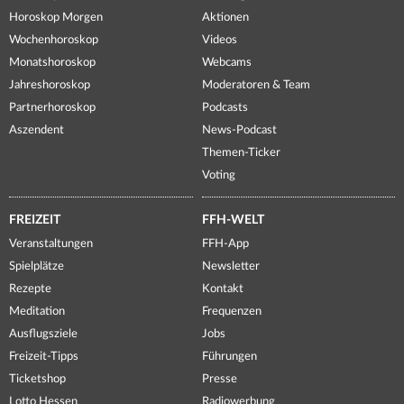
Horoskop Morgen
Aktionen
Wochenhoroskop
Videos
Monatshoroskop
Webcams
Jahreshoroskop
Moderatoren & Team
Partnerhoroskop
Podcasts
Aszendent
News-Podcast
Themen-Ticker
Voting
FREIZEIT
FFH-WELT
Veranstaltungen
FFH-App
Spielplätze
Newsletter
Rezepte
Kontakt
Meditation
Frequenzen
Ausflugsziele
Jobs
Freizeit-Tipps
Führungen
Ticketshop
Presse
Lotto Hessen
Radiowerbung