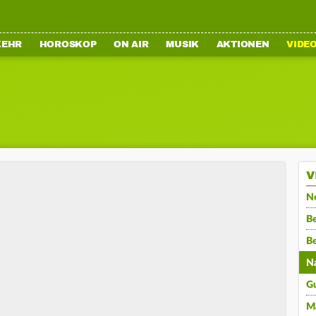
KEHR
HOROSKOP
ON AIR
MUSIK
AKTIONEN
VIDE
V
N
Be
B
N
G
M