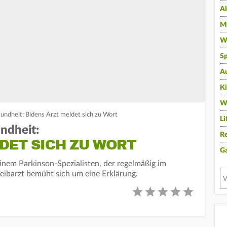
A
Mu
Wi
Sp
A
K
W
ndheit: Bidens Arzt meldet sich zu Wort
Li
ndheit:
Re
DET SICH ZU WORT
G
inem Parkinson-Spezialisten, der regelmäßig im
eibarzt bemüht sich um eine Erklärung.