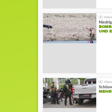
Niedri
BOMB
UND 
Schüsse
MEHRE