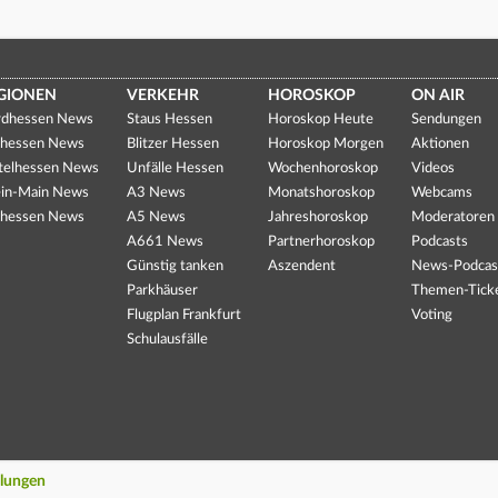
GIONEN
VERKEHR
HOROSKOP
ON AIR
dhessen News
Staus Hessen
Horoskop Heute
Sendungen
hessen News
Blitzer Hessen
Horoskop Morgen
Aktionen
telhessen News
Unfälle Hessen
Wochenhoroskop
Videos
in-Main News
A3 News
Monatshoroskop
Webcams
hessen News
A5 News
Jahreshoroskop
Moderatoren
A661 News
Partnerhoroskop
Podcasts
Günstig tanken
Aszendent
News-Podcas
Parkhäuser
Themen-Tick
Flugplan Frankfurt
Voting
Schulausfälle
llungen