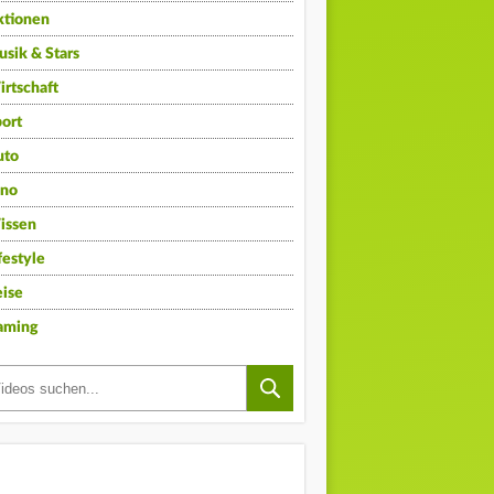
ktionen
sik & Stars
rtschaft
ort
uto
ino
issen
festyle
ise
aming