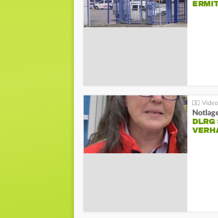
ERMI
Notlag
DLRG 
VERH