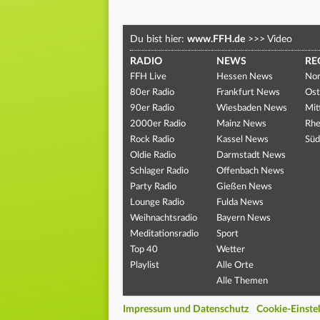
Du bist hier:
www.FFH.de
>>>
Video
RADIO
NEWS
RE
FFH Live
Hessen News
Nor
80er Radio
Frankfurt News
Ost
90er Radio
Wiesbaden News
Mit
2000er Radio
Mainz News
Rhe
Rock Radio
Kassel News
Süd
Oldie Radio
Darmstadt News
Schlager Radio
Offenbach News
Party Radio
Gießen News
Lounge Radio
Fulda News
Weihnachtsradio
Bayern News
Meditationsradio
Sport
Top 40
Wetter
Playlist
Alle Orte
Alle Themen
Impressum und Datenschutz
Cookie-Einste