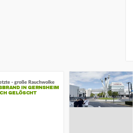
letzte - große Rauchwolke
BRAND IN GERNSHEIM E
CH GELÖSCHT