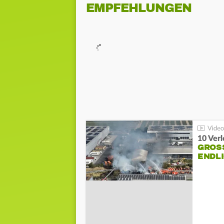
EMPFEHLUNGEN
10 Ver
GROSS
NDLI