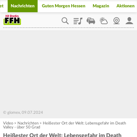
et
Nachrichten
Guten Morgen Hessen
Magazin
Aktionen
Playlist
Staupilot
Wetter
Webcam
Mein
© glomex, 09.07.2024
Video
>
Nachrichten
>
Heißester Ort der Welt: Lebensgefahr im Death
Valley - über 50 Grad
Heißester Ort der Welt: Lebensgefahr im Death