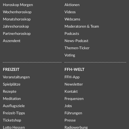
Horoskop Morgen
Aktionen
Wochenhoroskop
Videos
Monatshoroskop
Webcams
Jahreshoroskop
Moderatoren & Team
Partnerhoroskop
Podcasts
Aszendent
News-Podcast
Themen-Ticker
Voting
FREIZEIT
FFH-WELT
Veranstaltungen
FFH-App
Spielplätze
Newsletter
Rezepte
Kontakt
Meditation
Frequenzen
Ausflugsziele
Jobs
Freizeit-Tipps
Führungen
Ticketshop
Presse
Lotto Hessen
Radiowerbung