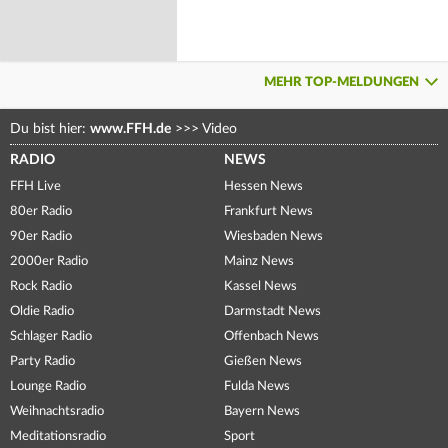
MEHR TOP-MELDUNGEN
Du bist hier:
www.FFH.de
>>>
Video
RADIO
NEWS
FFH Live
Hessen News
80er Radio
Frankfurt News
90er Radio
Wiesbaden News
2000er Radio
Mainz News
Rock Radio
Kassel News
Oldie Radio
Darmstadt News
Schlager Radio
Offenbach News
Party Radio
Gießen News
Lounge Radio
Fulda News
Weihnachtsradio
Bayern News
Meditationsradio
Sport