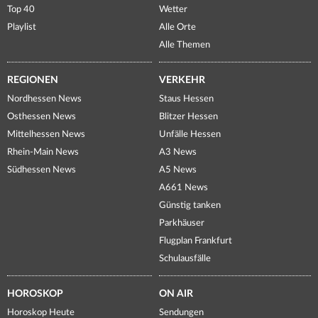
Top 40
Wetter
Playlist
Alle Orte
Alle Themen
REGIONEN
VERKEHR
Nordhessen News
Staus Hessen
Osthessen News
Blitzer Hessen
Mittelhessen News
Unfälle Hessen
Rhein-Main News
A3 News
Südhessen News
A5 News
A661 News
Günstig tanken
Parkhäuser
Flugplan Frankfurt
Schulausfälle
HOROSKOP
ON AIR
Horoskop Heute
Sendungen