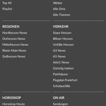
Top 40
Wetter
Playlist
Alle Orte
Alle Themen
REGIONEN
VERKEHR
Nordhessen News
Staus Hessen
Osthessen News
Blitzer Hessen
Mittelhessen News
Unfälle Hessen
Rhein-Main News
A3 News
Südhessen News
A5 News
A661 News
Günstig tanken
Parkhäuser
Flugplan Frankfurt
Schulausfälle
HOROSKOP
ON AIR
Horoskop Heute
Sendungen