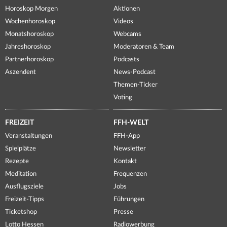
Horoskop Morgen
Aktionen
Wochenhoroskop
Videos
Monatshoroskop
Webcams
Jahreshoroskop
Moderatoren & Team
Partnerhoroskop
Podcasts
Aszendent
News-Podcast
Themen-Ticker
Voting
FREIZEIT
FFH-WELT
Veranstaltungen
FFH-App
Spielplätze
Newsletter
Rezepte
Kontakt
Meditation
Frequenzen
Ausflugsziele
Jobs
Freizeit-Tipps
Führungen
Ticketshop
Presse
Lotto Hessen
Radiowerbung