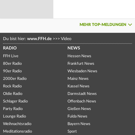
MEHR TOP-MELDUNGEN
Du bist hier:
www.FFH.de
>>>
Video
RADIO
NEWS
FFH Live
Hessen News
80er Radio
Frankfurt News
90er Radio
Wiesbaden News
2000er Radio
Mainz News
Rock Radio
Kassel News
Oldie Radio
Darmstadt News
Schlager Radio
Offenbach News
Party Radio
Gießen News
Lounge Radio
Fulda News
Weihnachtsradio
Bayern News
Meditationsradio
Sport