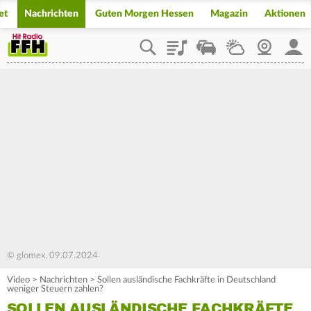
et
Nachrichten
Guten Morgen Hessen
Magazin
Aktionen
Playlist
Staupilot
Wetter
Webcam
Mein
© glomex, 09.07.2024
Video
>
Nachrichten
>
Sollen ausländische Fachkräfte in Deutschland
weniger Steuern zahlen?
SOLLEN AUSLÄNDISCHE FACHKRÄFTE