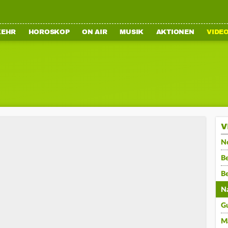
KEHR
HOROSKOP
ON AIR
MUSIK
AKTIONEN
VIDE
V
N
Be
B
N
G
M