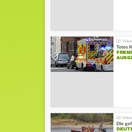
Totes 
FREM
AUSG
Die gef
DEUT