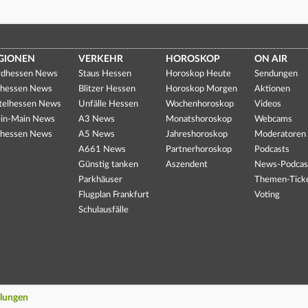
GIONEN
VERKEHR
HOROSKOP
ON AIR
dhessen News
Staus Hessen
Horoskop Heute
Sendungen
hessen News
Blitzer Hessen
Horoskop Morgen
Aktionen
telhessen News
Unfälle Hessen
Wochenhoroskop
Videos
in-Main News
A3 News
Monatshoroskop
Webcams
hessen News
A5 News
Jahreshoroskop
Moderatoren
A661 News
Partnerhoroskop
Podcasts
Günstig tanken
Aszendent
News-Podcas
Parkhäuser
Themen-Tick
Flugplan Frankfurt
Voting
Schulausfälle
llungen