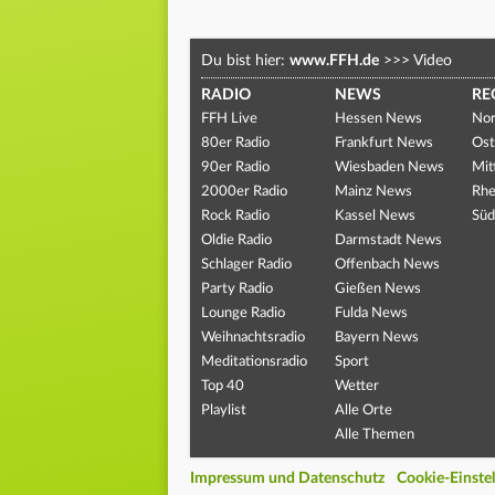
Du bist hier:
www.FFH.de
>>>
Video
RADIO
NEWS
RE
FFH Live
Hessen News
Nor
80er Radio
Frankfurt News
Ost
90er Radio
Wiesbaden News
Mit
2000er Radio
Mainz News
Rhe
Rock Radio
Kassel News
Süd
Oldie Radio
Darmstadt News
Schlager Radio
Offenbach News
Party Radio
Gießen News
Lounge Radio
Fulda News
Weihnachtsradio
Bayern News
Meditationsradio
Sport
Top 40
Wetter
Playlist
Alle Orte
Alle Themen
Impressum und Datenschutz
Cookie-Einste