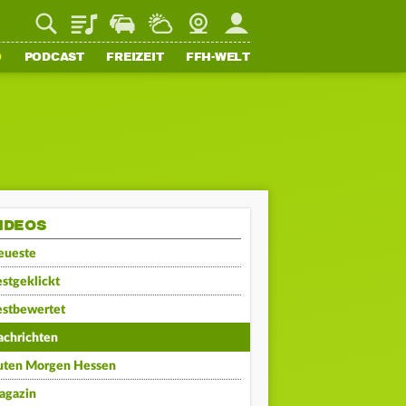
Playlist
Staupilot
Wetter
Webcam
Mein FFH
O
PODCAST
FREIZEIT
FFH-WELT
IDEOS
eueste
stgeklickt
estbewertet
achrichten
uten Morgen Hessen
agazin