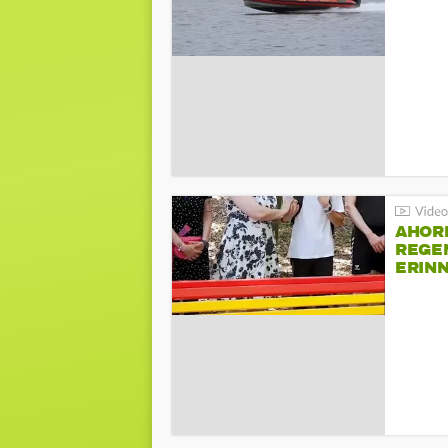
AHOR
REGE
ERIN
BEIM 