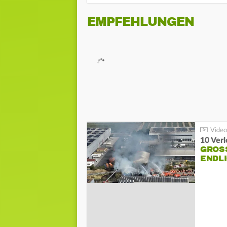
EMPFEHLUNGEN
10 Ver
GROSS
NDLI