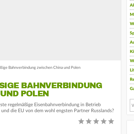
A
Mu
Wi
Sp
A
K
W
äßige Bahnverbindung zwischen China und Polen
Li
Re
IGE BAHNVERBINDUNG Z
G
UND POLEN
rste regelmäßige Eisenbahnverbindung in Betrieb
 und die EU von dem wohl engsten Partner Russlands?