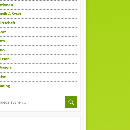
ktionen
sik & Stars
rtschaft
ort
uto
ino
issen
festyle
ise
aming