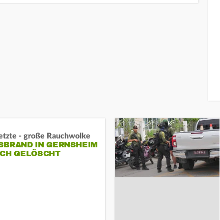
letzte - große Rauchwolke
BRAND IN GERNSHEIM E
CH GELÖSCHT