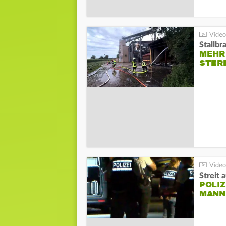
Stallbr
MEHR 
STER
Streit 
POLIZ
ANN I