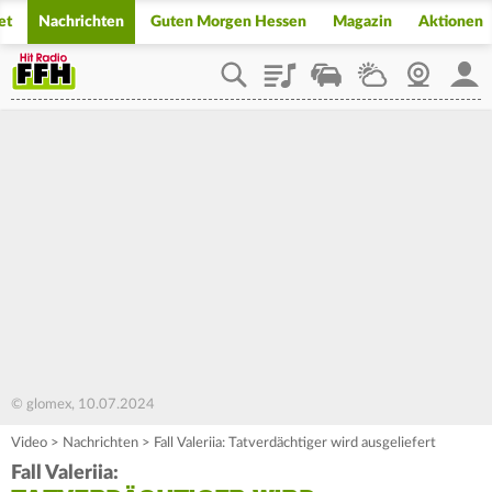
et
Nachrichten
Guten Morgen Hessen
Magazin
Aktionen
Playlist
Staupilot
Wetter
Webcam
Mein
© glomex, 10.07.2024
Video
>
Nachrichten
>
Fall Valeriia: Tatverdächtiger wird ausgeliefert
Fall Valeriia: