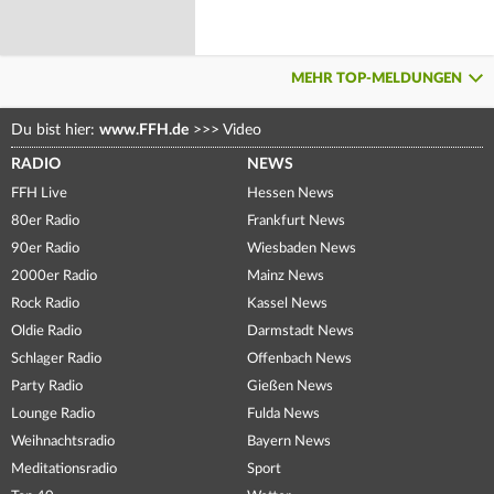
MEHR TOP-MELDUNGEN
Du bist hier:
www.FFH.de
>>>
Video
RADIO
NEWS
FFH Live
Hessen News
80er Radio
Frankfurt News
90er Radio
Wiesbaden News
2000er Radio
Mainz News
Rock Radio
Kassel News
Oldie Radio
Darmstadt News
Schlager Radio
Offenbach News
Party Radio
Gießen News
Lounge Radio
Fulda News
Weihnachtsradio
Bayern News
Meditationsradio
Sport