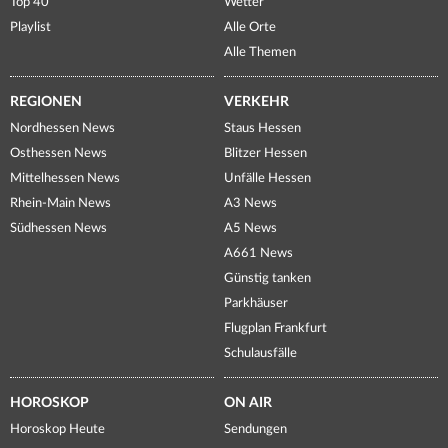
Top 40
Wetter
Playlist
Alle Orte
Alle Themen
REGIONEN
VERKEHR
Nordhessen News
Staus Hessen
Osthessen News
Blitzer Hessen
Mittelhessen News
Unfälle Hessen
Rhein-Main News
A3 News
Südhessen News
A5 News
A661 News
Günstig tanken
Parkhäuser
Flugplan Frankfurt
Schulausfälle
HOROSKOP
ON AIR
Horoskop Heute
Sendungen