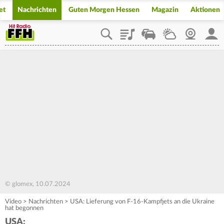
et
Nachrichten
Guten Morgen Hessen
Magazin
Aktionen
Playlist
Staupilot
Wetter
Webcam
Mein
© glomex, 10.07.2024
Video
>
Nachrichten
>
USA: Lieferung von F-16-Kampfjets an die Ukraine
hat begonnen
USA: