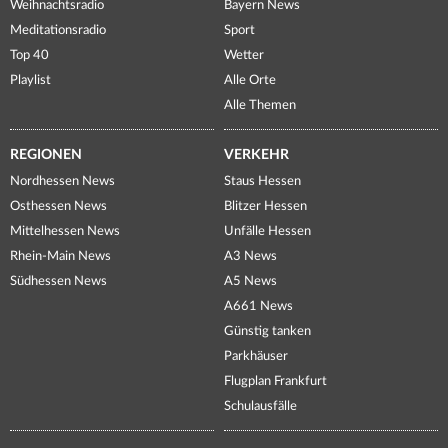
Weihnachtsradio
Bayern News
Meditationsradio
Sport
Top 40
Wetter
Playlist
Alle Orte
Alle Themen
REGIONEN
VERKEHR
Nordhessen News
Staus Hessen
Osthessen News
Blitzer Hessen
Mittelhessen News
Unfälle Hessen
Rhein-Main News
A3 News
Südhessen News
A5 News
A661 News
Günstig tanken
Parkhäuser
Flugplan Frankfurt
Schulausfälle