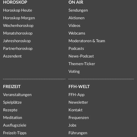
HOROSKOP
ON AIR
Horoskop Heute
Sendungen
Horoskop Morgen
Aktionen
Wochenhoroskop
Videos
Monatshoroskop
Webcams
Jahreshoroskop
Moderatoren & Team
Partnerhoroskop
Podcasts
Aszendent
News-Podcast
Themen-Ticker
Voting
FREIZEIT
FFH-WELT
Veranstaltungen
FFH-App
Spielplätze
Newsletter
Rezepte
Kontakt
Meditation
Frequenzen
Ausflugsziele
Jobs
Freizeit-Tipps
Führungen