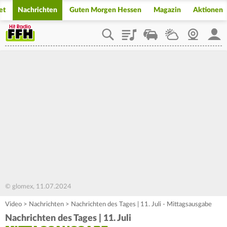
et
Nachrichten
Guten Morgen Hessen
Magazin
Aktionen
Playlist
Staupilot
Wetter
Webcam
Mein
© glomex, 11.07.2024
Video
>
Nachrichten
>
Nachrichten des Tages | 11. Juli - Mittagsausgabe
Nachrichten des Tages | 11. Juli