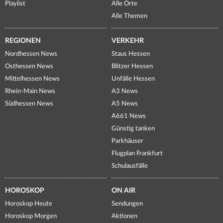
Playlist
Alle Orte
Alle Themen
REGIONEN
VERKEHR
Nordhessen News
Staus Hessen
Osthessen News
Blitzer Hessen
Mittelhessen News
Unfälle Hessen
Rhein-Main News
A3 News
Südhessen News
A5 News
A661 News
Günstig tanken
Parkhäuser
Flugplan Frankfurt
Schulausfälle
HOROSKOP
ON AIR
Horoskop Heute
Sendungen
Horoskop Morgen
Aktionen