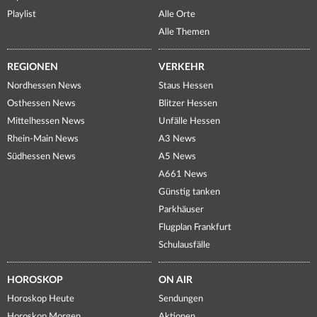
Playlist
Alle Orte
Alle Themen
REGIONEN
VERKEHR
Nordhessen News
Staus Hessen
Osthessen News
Blitzer Hessen
Mittelhessen News
Unfälle Hessen
Rhein-Main News
A3 News
Südhessen News
A5 News
A661 News
Günstig tanken
Parkhäuser
Flugplan Frankfurt
Schulausfälle
HOROSKOP
ON AIR
Horoskop Heute
Sendungen
Horoskop Morgen
Aktionen