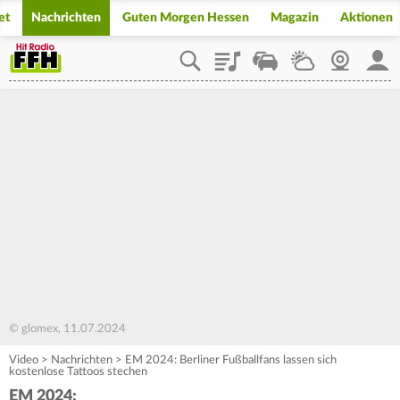
et
Nachrichten
Guten Morgen Hessen
Magazin
Aktionen
Playlist
Staupilot
Wetter
Webcam
Mein
© glomex, 11.07.2024
Video
>
Nachrichten
>
EM 2024: Berliner Fußballfans lassen sich
kostenlose Tattoos stechen
EM 2024: