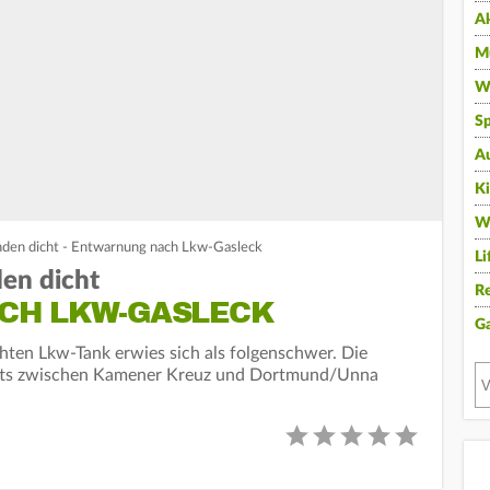
A
Mu
Wi
Sp
A
K
W
nden dicht - Entwarnung nach Lkw-Gasleck
Li
en dicht
Re
CH LKW-GASLECK
G
ten Lkw-Tank erwies sich als folgenschwer. Die
itts zwischen Kamener Kreuz und Dortmund/Unna