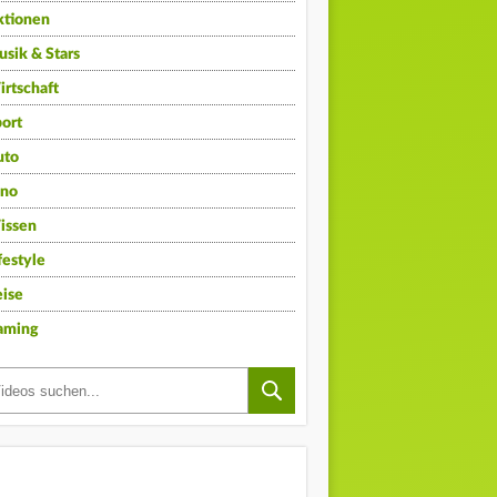
ktionen
sik & Stars
rtschaft
ort
uto
ino
issen
festyle
ise
aming