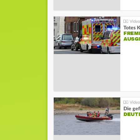
Totes 
FREM
AUSG
Die gef
DEUT