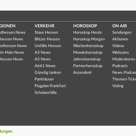
GIONEN
VERKEHR
HOROSKOP
ON AIR
dhessen News
Staus Hessen
Horoskop Heute
Sendungen
hessen News
Blitzer Hessen
Horoskop Morgen
Aktionen
telhessen News
Unfälle Hessen
Wochenhoroskop
Videos
in-Main News
A3 News
Monatshoroskop
Webcams
hessen News
A5 News
Jahreshoroskop
Moderatoren
A661 News
Partnerhoroskop
Podcasts
Günstig tanken
Aszendent
News-Podcas
Parkhäuser
Themen-Tick
Flugplan Frankfurt
Voting
Schulausfälle
llungen