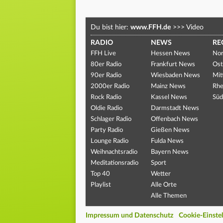
Du bist hier:
www.FFH.de
>>>
Video
RADIO
NEWS
RE
FFH Live
Hessen News
Nor
80er Radio
Frankfurt News
Ost
90er Radio
Wiesbaden News
Mit
2000er Radio
Mainz News
Rhe
Rock Radio
Kassel News
Süd
Oldie Radio
Darmstadt News
Schlager Radio
Offenbach News
Party Radio
Gießen News
Lounge Radio
Fulda News
Weihnachtsradio
Bayern News
Meditationsradio
Sport
Top 40
Wetter
Playlist
Alle Orte
Alle Themen
Impressum und Datenschutz
Cookie-Einste