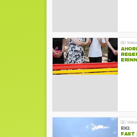
AHOR
REGE
ERIN
BEIM 
RKI:
FAST 