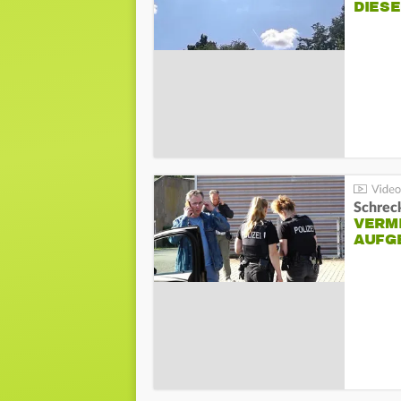
DIES
Schreck
VERM
AUFG