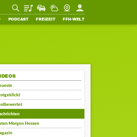
Playlist
Staupilot
Wetter
Webcam
Mein FFH
O
PODCAST
FREIZEIT
FFH-WELT
IDEOS
eueste
stgeklickt
estbewertet
achrichten
uten Morgen Hessen
agazin