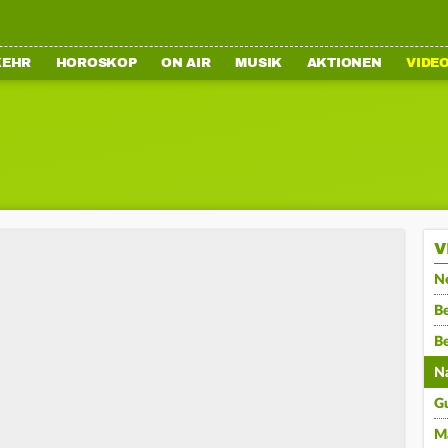
KEHR
HOROSKOP
ON AIR
MUSIK
AKTIONEN
VIDE
V
N
Be
B
N
G
M