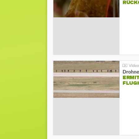
ÜCKG
Drohnen
ERMI
FLUG