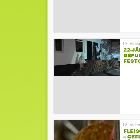
22-JÄ
GEFU
FEST
FLEI
– GEF