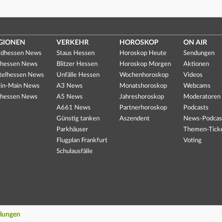
GIONEN
VERKEHR
HOROSKOP
ON AIR
dhessen News
Staus Hessen
Horoskop Heute
Sendungen
hessen News
Blitzer Hessen
Horoskop Morgen
Aktionen
telhessen News
Unfälle Hessen
Wochenhoroskop
Videos
in-Main News
A3 News
Monatshoroskop
Webcams
hessen News
A5 News
Jahreshoroskop
Moderatoren
A661 News
Partnerhoroskop
Podcasts
Günstig tanken
Aszendent
News-Podcas
Parkhäuser
Themen-Tick
Flugplan Frankfurt
Voting
Schulausfälle
llungen