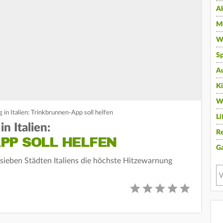
A
Mu
Wi
Sp
A
K
W
in Italien: Trinkbrunnen-App soll helfen
Li
n Italien:
Re
PP SOLL HELFEN
G
 sieben Städten Italiens die höchste Hitzewarnung