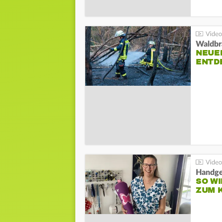
Waldbr
NEUE
ENTD
Handge
SO WI
ZUM 