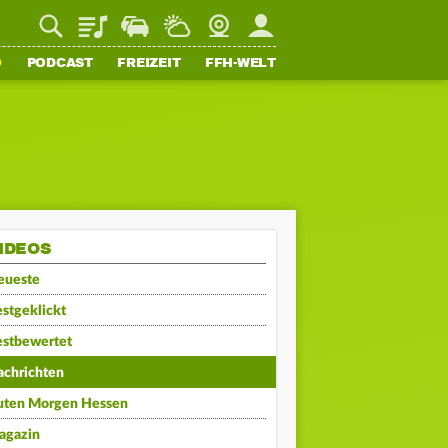
Playlist
Staupilot
Wetter
Webcam
Mein FFH
O
PODCAST
FREIZEIT
FFH-WELT
IDEOS
eueste
stgeklickt
estbewertet
achrichten
uten Morgen Hessen
agazin