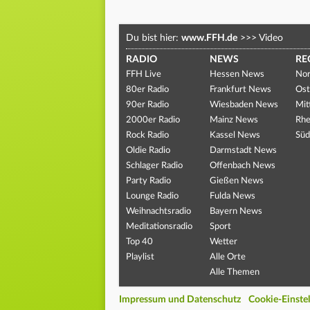
Du bist hier:
www.FFH.de
>>>
Video
RADIO
NEWS
RE
FFH Live
Hessen News
Nor
80er Radio
Frankfurt News
Ost
90er Radio
Wiesbaden News
Mit
2000er Radio
Mainz News
Rhe
Rock Radio
Kassel News
Süd
Oldie Radio
Darmstadt News
Schlager Radio
Offenbach News
Party Radio
Gießen News
Lounge Radio
Fulda News
Weihnachtsradio
Bayern News
Meditationsradio
Sport
Top 40
Wetter
Playlist
Alle Orte
Alle Themen
Impressum und Datenschutz
Cookie-Einste