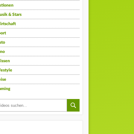
ktionen
sik & Stars
rtschaft
ort
uto
ino
issen
festyle
ise
aming