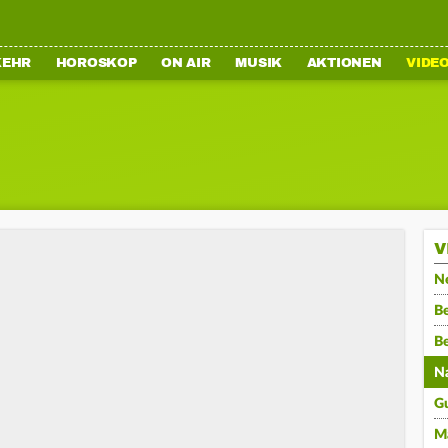
KEHR
HOROSKOP
ON AIR
MUSIK
AKTIONEN
VIDE
V
N
Be
B
N
G
M