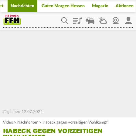
et
Nachrichten
Guten Morgen Hessen
Magazin
Aktionen
Playlist
Staupilot
Wetter
Webcam
Mein
© glomex, 12.07.2024
Video
>
Nachrichten
>
Habeck gegen vorzeitigen Wahlkampf
HABECK GEGEN VORZEITIGEN