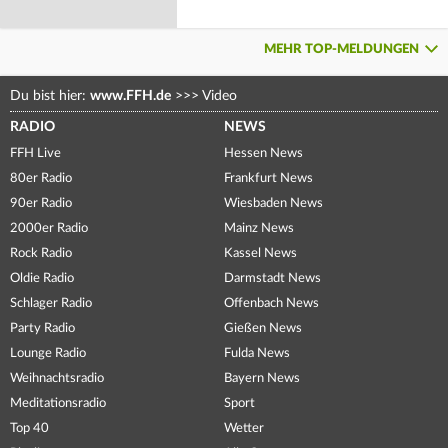
MEHR TOP-MELDUNGEN
Du bist hier:
www.FFH.de
>>>
Video
RADIO
NEWS
FFH Live
Hessen News
80er Radio
Frankfurt News
90er Radio
Wiesbaden News
2000er Radio
Mainz News
Rock Radio
Kassel News
Oldie Radio
Darmstadt News
Schlager Radio
Offenbach News
Party Radio
Gießen News
Lounge Radio
Fulda News
Weihnachtsradio
Bayern News
Meditationsradio
Sport
Top 40
Wetter