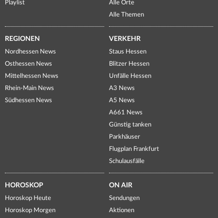
Playlist
Alle Orte
Alle Themen
REGIONEN
VERKEHR
Nordhessen News
Staus Hessen
Osthessen News
Blitzer Hessen
Mittelhessen News
Unfälle Hessen
Rhein-Main News
A3 News
Südhessen News
A5 News
A661 News
Günstig tanken
Parkhäuser
Flugplan Frankfurt
Schulausfälle
HOROSKOP
ON AIR
Horoskop Heute
Sendungen
Horoskop Morgen
Aktionen