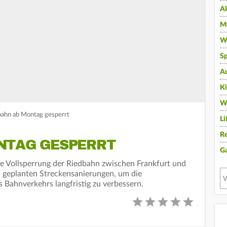
A
Mu
Wi
Sp
A
K
W
bahn ab Montag gesperrt
Li
Re
NTAG GESPERRT
G
 Vollsperrung der Riedbahn zwischen Frankfurt und
n geplanten Streckensanierungen, um die
s Bahnverkehrs langfristig zu verbessern.