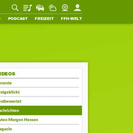
Playlist
Staupilot
Wetter
Webcam
Mein FFH
O
PODCAST
FREIZEIT
FFH-WELT
IDEOS
eueste
stgeklickt
estbewertet
achrichten
uten Morgen Hessen
agazin