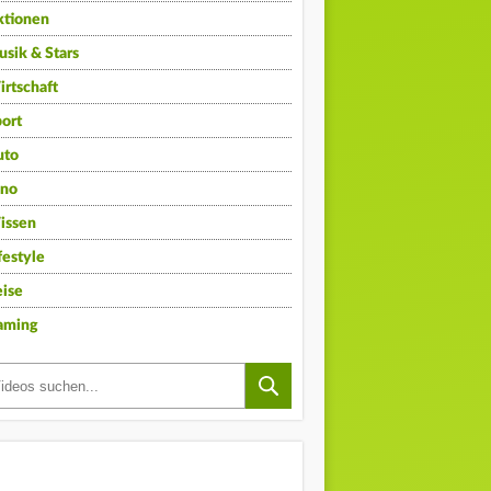
ktionen
sik & Stars
rtschaft
ort
uto
ino
issen
festyle
ise
aming