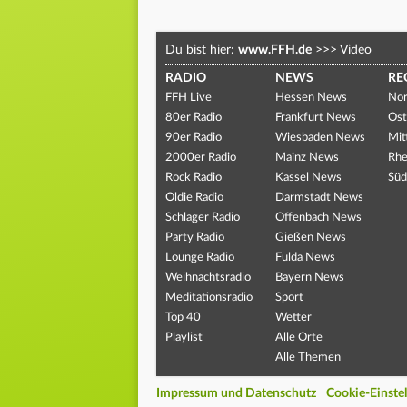
Du bist hier:
www.FFH.de
>>>
Video
RADIO
NEWS
RE
FFH Live
Hessen News
Nor
80er Radio
Frankfurt News
Ost
90er Radio
Wiesbaden News
Mit
2000er Radio
Mainz News
Rhe
Rock Radio
Kassel News
Süd
Oldie Radio
Darmstadt News
Schlager Radio
Offenbach News
Party Radio
Gießen News
Lounge Radio
Fulda News
Weihnachtsradio
Bayern News
Meditationsradio
Sport
Top 40
Wetter
Playlist
Alle Orte
Alle Themen
Impressum und Datenschutz
Cookie-Einste