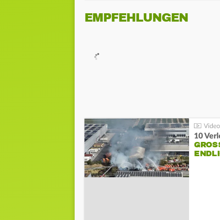
EMPFEHLUNGEN
10 Ver
GROSS
NDLI