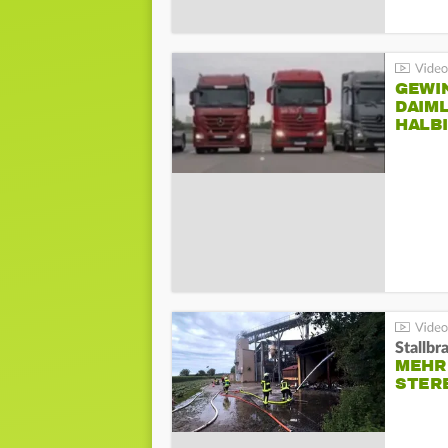
GEWI
DAIM
HALB
Stallbr
MEHR 
STER