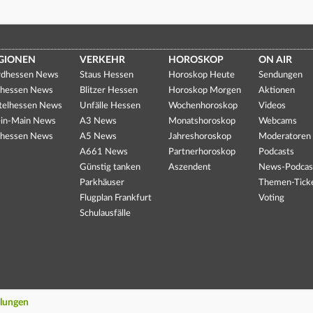
GIONEN
VERKEHR
HOROSKOP
ON AIR
dhessen News
Staus Hessen
Horoskop Heute
Sendungen
hessen News
Blitzer Hessen
Horoskop Morgen
Aktionen
telhessen News
Unfälle Hessen
Wochenhoroskop
Videos
in-Main News
A3 News
Monatshoroskop
Webcams
hessen News
A5 News
Jahreshoroskop
Moderatoren
A661 News
Partnerhoroskop
Podcasts
Günstig tanken
Aszendent
News-Podcas
Parkhäuser
Themen-Tick
Flugplan Frankfurt
Voting
Schulausfälle
llungen