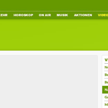
KEHR
HOROSKOP
ON AIR
MUSIK
AKTIONEN
VIDE
V
N
Be
B
N
G
M