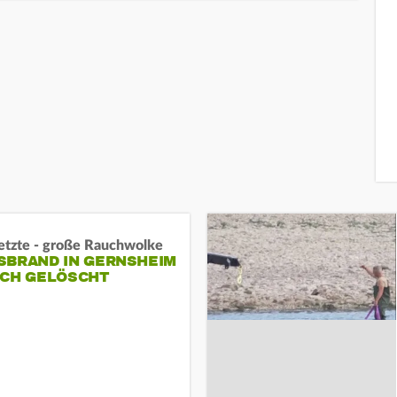
letzte - große Rauchwolke
BRAND IN GERNSHEIM E
CH GELÖSCHT