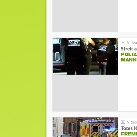
Streit 
POLIZ
ANN I
Totes 
FREM