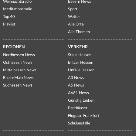
Weihnachtsradio
Bayern News
Meditationsradio
Sport
Top 40
Wetter
Playlist
Alle Orte
Alle Themen
REGIONEN
VERKEHR
Nordhessen News
Staus Hessen
Osthessen News
Blitzer Hessen
Mittelhessen News
Unfälle Hessen
Rhein-Main News
A3 News
Südhessen News
A5 News
A661 News
Günstig tanken
Parkhäuser
Flugplan Frankfurt
Schulausfälle