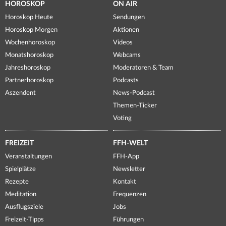
HOROSKOP
ON AIR
Horoskop Heute
Sendungen
Horoskop Morgen
Aktionen
Wochenhoroskop
Videos
Monatshoroskop
Webcams
Jahreshoroskop
Moderatoren & Team
Partnerhoroskop
Podcasts
Aszendent
News-Podcast
Themen-Ticker
Voting
FREIZEIT
FFH-WELT
Veranstaltungen
FFH-App
Spielplätze
Newsletter
Rezepte
Kontakt
Meditation
Frequenzen
Ausflugsziele
Jobs
Freizeit-Tipps
Führungen