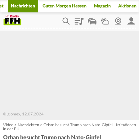
et
Nachrichten
Guten Morgen Hessen
Magazin
Aktionen
Playlist
Staupilot
Wetter
Webcam
Mein
© glomex, 12.07.2024
Video
>
Nachrichten
>
Orban besucht Trump nach Nato-Gipfel - Irritationen
in der EU
Orban besucht Trump nach Nato-Gipfel