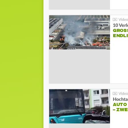
10 Ver
GROSS
NDLI
Hochta
AUTO
– ZW