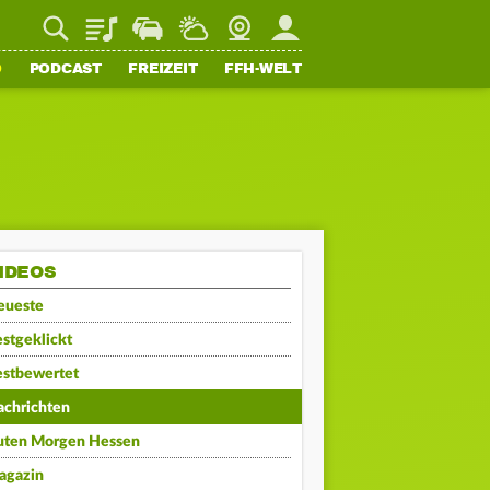
Playlist
Staupilot
Wetter
Webcam
Mein FFH
O
PODCAST
FREIZEIT
FFH-WELT
IDEOS
eueste
stgeklickt
estbewertet
achrichten
uten Morgen Hessen
agazin