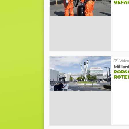
GEFA
Millia
PORSC
ROTE