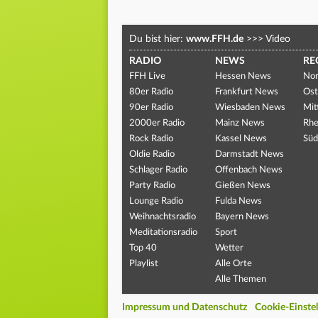
Du bist hier:
www.FFH.de
>>>
Video
RADIO
NEWS
RE
FFH Live
Hessen News
Nor
80er Radio
Frankfurt News
Ost
90er Radio
Wiesbaden News
Mit
2000er Radio
Mainz News
Rhe
Rock Radio
Kassel News
Süd
Oldie Radio
Darmstadt News
Schlager Radio
Offenbach News
Party Radio
Gießen News
Lounge Radio
Fulda News
Weihnachtsradio
Bayern News
Meditationsradio
Sport
Top 40
Wetter
Playlist
Alle Orte
Alle Themen
Impressum und Datenschutz
Cookie-Einste