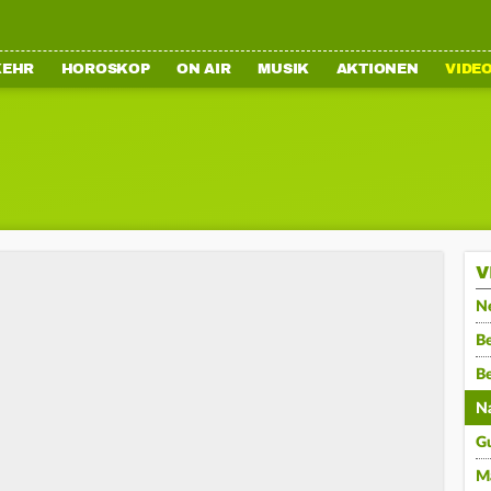
KEHR
HOROSKOP
ON AIR
MUSIK
AKTIONEN
VIDE
V
N
Be
B
N
G
M