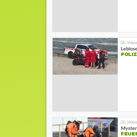
Leblos
POLIZ
Mysteri
FEUE