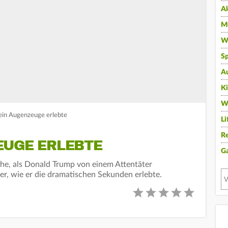
A
Mu
Wi
Sp
A
K
W
ein Augenzeuge erlebte
Li
Re
EUGE ERLEBTE
G
eihe, als Donald Trump von einem Attentäter
er, wie er die dramatischen Sekunden erlebte.