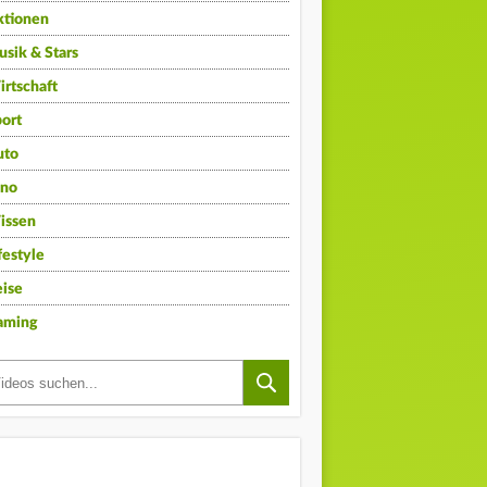
ktionen
sik & Stars
rtschaft
ort
uto
ino
issen
festyle
ise
aming