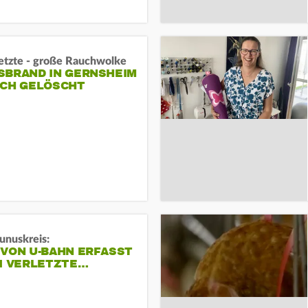
letzte - große Rauchwolke
BRAND IN GERNSHEIM E
CH GELÖSCHT
unuskreis:
 VON U-BAHN ERFASST
EI VERLETZTE…