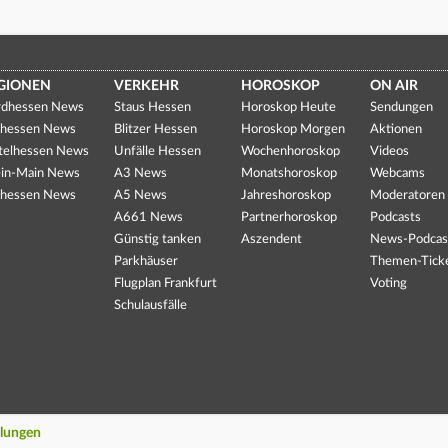
GIONEN
VERKEHR
HOROSKOP
ON AIR
dhessen News
Staus Hessen
Horoskop Heute
Sendungen
hessen News
Blitzer Hessen
Horoskop Morgen
Aktionen
telhessen News
Unfälle Hessen
Wochenhoroskop
Videos
in-Main News
A3 News
Monatshoroskop
Webcams
hessen News
A5 News
Jahreshoroskop
Moderatoren
A661 News
Partnerhoroskop
Podcasts
Günstig tanken
Aszendent
News-Podcas
Parkhäuser
Themen-Tick
Flugplan Frankfurt
Voting
Schulausfälle
llungen