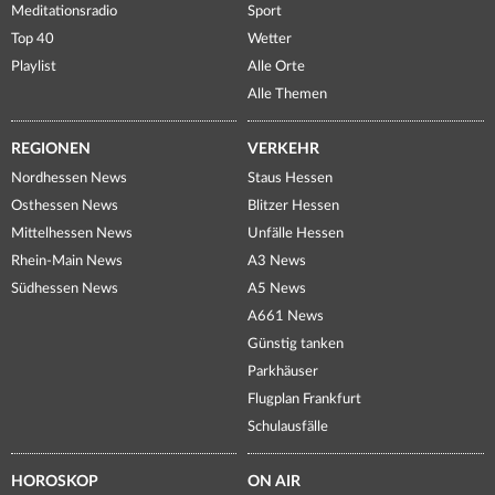
Meditationsradio
Sport
Top 40
Wetter
Playlist
Alle Orte
Alle Themen
REGIONEN
VERKEHR
Nordhessen News
Staus Hessen
Osthessen News
Blitzer Hessen
Mittelhessen News
Unfälle Hessen
Rhein-Main News
A3 News
Südhessen News
A5 News
A661 News
Günstig tanken
Parkhäuser
Flugplan Frankfurt
Schulausfälle
HOROSKOP
ON AIR