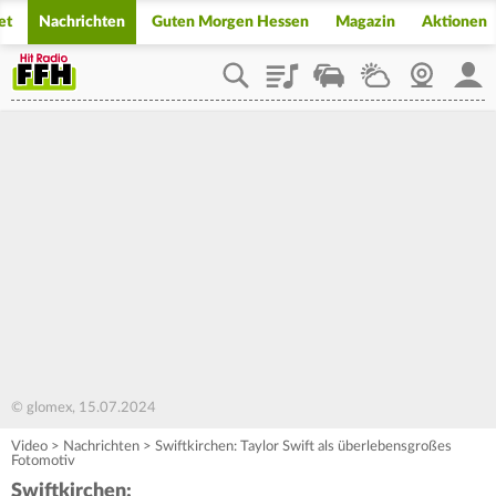
et
Nachrichten
Guten Morgen Hessen
Magazin
Aktionen
Playlist
Staupilot
Wetter
Webcam
Mein
© glomex, 15.07.2024
Video
>
Nachrichten
>
Swiftkirchen: Taylor Swift als überlebensgroßes
Fotomotiv
Swiftkirchen: