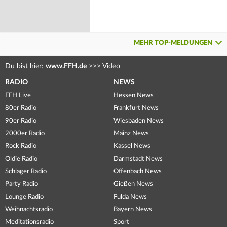
MEHR TOP-MELDUNGEN
Du bist hier:
www.FFH.de
>>>
Video
RADIO
NEWS
FFH Live
Hessen News
80er Radio
Frankfurt News
90er Radio
Wiesbaden News
2000er Radio
Mainz News
Rock Radio
Kassel News
Oldie Radio
Darmstadt News
Schlager Radio
Offenbach News
Party Radio
Gießen News
Lounge Radio
Fulda News
Weihnachtsradio
Bayern News
Meditationsradio
Sport