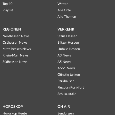
Top 40
Wetter
Playlist
Alle Orte
Alle Themen
REGIONEN
VERKEHR
Nordhessen News
Staus Hessen
Osthessen News
Blitzer Hessen
Mittelhessen News
Unfälle Hessen
Rhein-Main News
A3 News
Südhessen News
A5 News
A661 News
Günstig tanken
Parkhäuser
Flugplan Frankfurt
Schulausfälle
HOROSKOP
ON AIR
Horoskop Heute
Sendungen