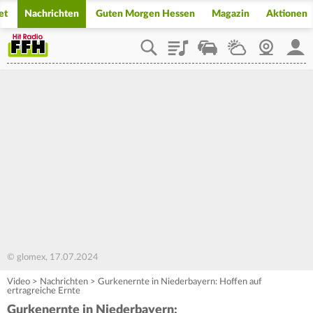
et
Nachrichten
Guten Morgen Hessen
Magazin
Aktionen
Playlist
Staupilot
Wetter
Webcam
Mein
© glomex, 17.07.2024
Video
>
Nachrichten
>
Gurkenernte in Niederbayern: Hoffen auf
ertragreiche Ernte
Gurkenernte in Niederbayern: