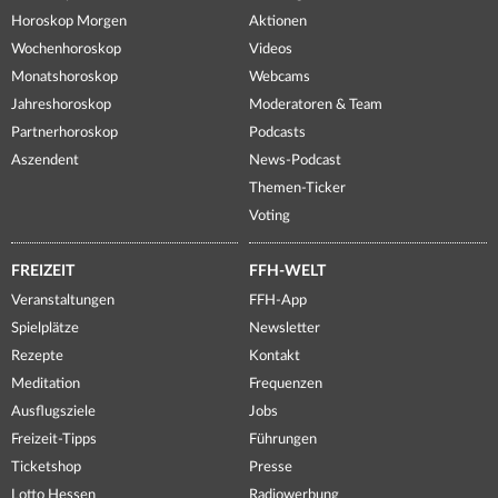
Horoskop Morgen
Aktionen
Wochenhoroskop
Videos
Monatshoroskop
Webcams
Jahreshoroskop
Moderatoren & Team
Partnerhoroskop
Podcasts
Aszendent
News-Podcast
Themen-Ticker
Voting
FREIZEIT
FFH-WELT
Veranstaltungen
FFH-App
Spielplätze
Newsletter
Rezepte
Kontakt
Meditation
Frequenzen
Ausflugsziele
Jobs
Freizeit-Tipps
Führungen
Ticketshop
Presse
Lotto Hessen
Radiowerbung