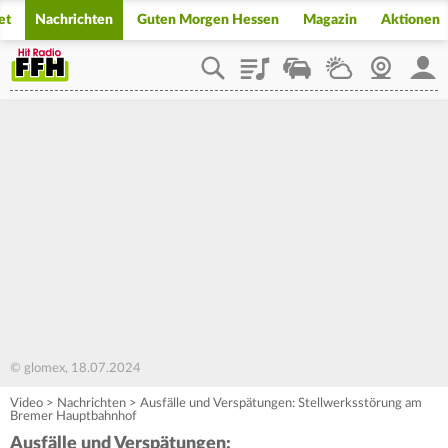
et
Nachrichten
Guten Morgen Hessen
Magazin
Aktionen
Playlist
Staupilot
Wetter
Webcam
Mein
© glomex, 18.07.2024
Video
>
Nachrichten
>
Ausfälle und Verspätungen: Stellwerksstörung am
Bremer Hauptbahnhof
Ausfälle und Verspätungen: