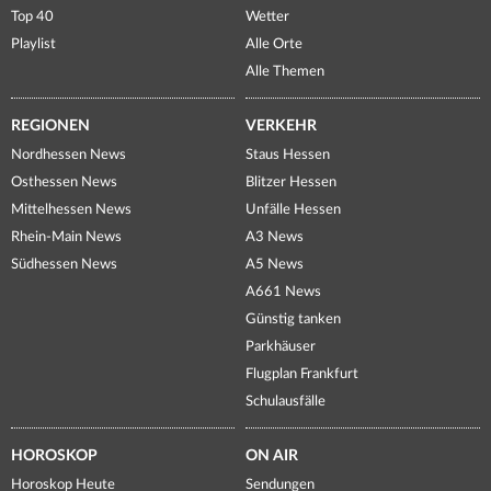
Top 40
Wetter
Playlist
Alle Orte
Alle Themen
REGIONEN
VERKEHR
Nordhessen News
Staus Hessen
Osthessen News
Blitzer Hessen
Mittelhessen News
Unfälle Hessen
Rhein-Main News
A3 News
Südhessen News
A5 News
A661 News
Günstig tanken
Parkhäuser
Flugplan Frankfurt
Schulausfälle
HOROSKOP
ON AIR
Horoskop Heute
Sendungen