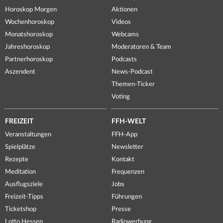
Horoskop Morgen
Aktionen
Wochenhoroskop
Videos
Monatshoroskop
Webcams
Jahreshoroskop
Moderatoren & Team
Partnerhoroskop
Podcasts
Aszendent
News-Podcast
Themen-Ticker
Voting
FREIZEIT
FFH-WELT
Veranstaltungen
FFH-App
Spielplätze
Newsletter
Rezepte
Kontakt
Meditation
Frequenzen
Ausflugsziele
Jobs
Freizeit-Tipps
Führungen
Ticketshop
Presse
Lotto Hessen
Radiowerbung