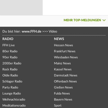
MEHR TOP-MELDUNGEN
Du bist hier:
www.FFH.de
>>>
Video
RADIO
NEWS
FFH Live
Hessen News
80er Radio
Frankfurt News
90er Radio
Wiesbaden News
2000er Radio
Mainz News
Rock Radio
Kassel News
Oldie Radio
Darmstadt News
Schlager Radio
Offenbach News
Party Radio
Gießen News
Lounge Radio
Fulda News
Weihnachtsradio
Bayern News
Meditationsradio
Sport