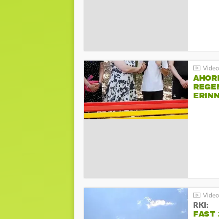
AHOR
REGE
ERIN
BEIM 
RKI:
FAST 