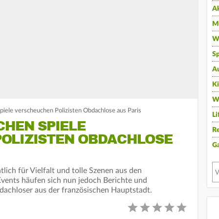
A
Mu
Wi
Sp
A
K
W
piele verscheuchen Polizisten Obdachlose aus Paris
Li
CHEN SPIELE
Re
OLIZISTEN OBDACHLOSE
G
lich für Vielfalt und tolle Szenen aus den
Events häufen sich nun jedoch Berichte und
achloser aus der französischen Hauptstadt.