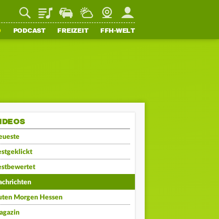
Playlist
Staupilot
Wetter
Webcam
Mein FFH
O
PODCAST
FREIZEIT
FFH-WELT
IDEOS
eueste
stgeklickt
estbewertet
achrichten
uten Morgen Hessen
agazin