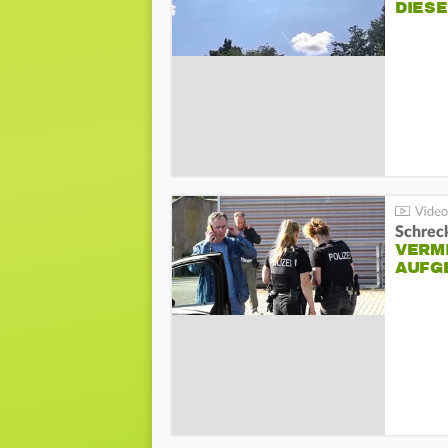
DIES
Schreck
VERM
AUFG