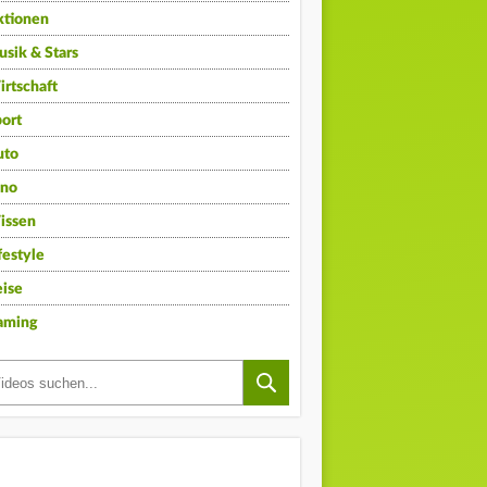
ktionen
sik & Stars
rtschaft
ort
uto
ino
issen
festyle
ise
aming