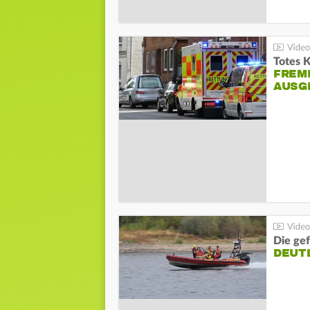
Totes 
FREM
AUSG
Die gef
DEUT