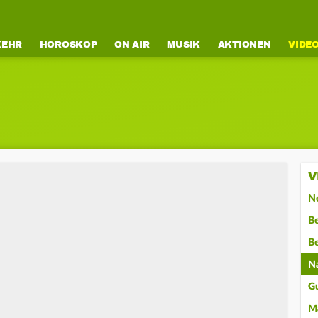
KEHR
HOROSKOP
ON AIR
MUSIK
AKTIONEN
VIDE
V
N
Be
B
N
G
M