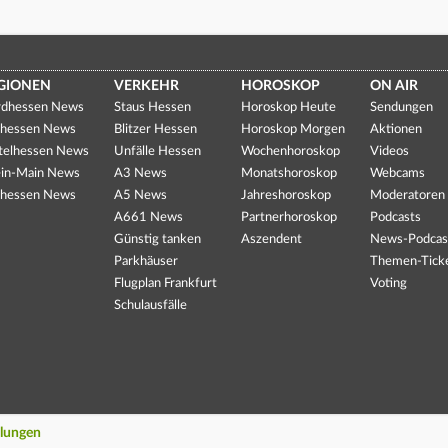
GIONEN
VERKEHR
HOROSKOP
ON AIR
dhessen News
Staus Hessen
Horoskop Heute
Sendungen
hessen News
Blitzer Hessen
Horoskop Morgen
Aktionen
telhessen News
Unfälle Hessen
Wochenhoroskop
Videos
in-Main News
A3 News
Monatshoroskop
Webcams
hessen News
A5 News
Jahreshoroskop
Moderatoren
A661 News
Partnerhoroskop
Podcasts
Günstig tanken
Aszendent
News-Podcas
Parkhäuser
Themen-Tick
Flugplan Frankfurt
Voting
Schulausfälle
llungen