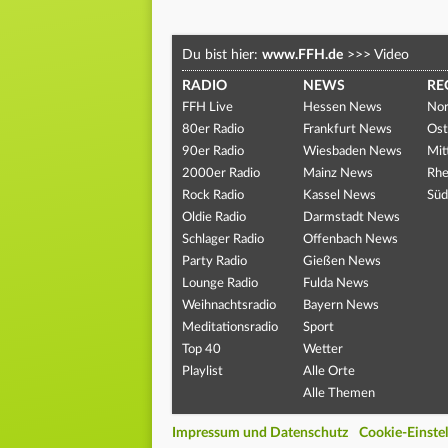
Du bist hier:
www.FFH.de
>>>
Video
RADIO
NEWS
RE
FFH Live
Hessen News
Nor
80er Radio
Frankfurt News
Ost
90er Radio
Wiesbaden News
Mit
2000er Radio
Mainz News
Rhe
Rock Radio
Kassel News
Süd
Oldie Radio
Darmstadt News
Schlager Radio
Offenbach News
Party Radio
Gießen News
Lounge Radio
Fulda News
Weihnachtsradio
Bayern News
Meditationsradio
Sport
Top 40
Wetter
Playlist
Alle Orte
Alle Themen
Impressum und Datenschutz
Cookie-Einste