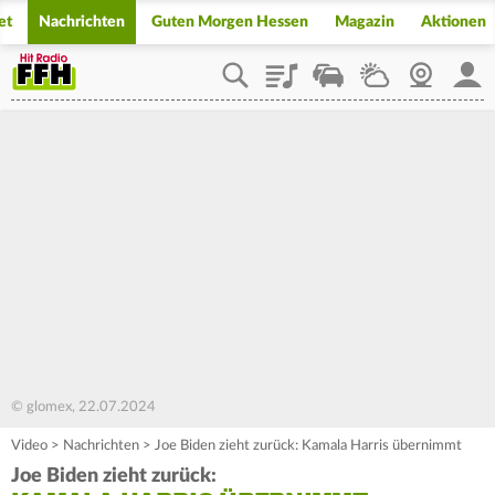
et
Nachrichten
Guten Morgen Hessen
Magazin
Aktionen
Playlist
Staupilot
Wetter
Webcam
Mein
© glomex, 22.07.2024
Video
>
Nachrichten
>
Joe Biden zieht zurück: Kamala Harris übernimmt
Joe Biden zieht zurück: