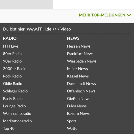
MEHR TOP-MELDUNGEN
Du bist hier:
www.FFH.de
>>>
Video
RADIO
NEWS
FFH Live
Hessen News
80er Radio
Frankfurt News
90er Radio
Wiesbaden News
2000er Radio
Mainz News
Rock Radio
Kassel News
Oldie Radio
Darmstadt News
Schlager Radio
Offenbach News
Party Radio
Gießen News
Lounge Radio
Fulda News
Weihnachtsradio
Bayern News
Meditationsradio
Sport
Top 40
Wetter