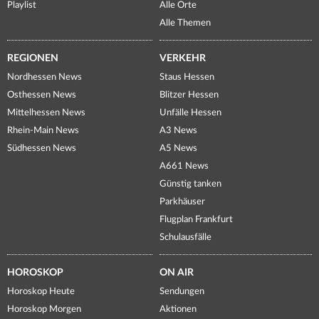
Playlist
Alle Orte
Alle Themen
REGIONEN
VERKEHR
Nordhessen News
Staus Hessen
Osthessen News
Blitzer Hessen
Mittelhessen News
Unfälle Hessen
Rhein-Main News
A3 News
Südhessen News
A5 News
A661 News
Günstig tanken
Parkhäuser
Flugplan Frankfurt
Schulausfälle
HOROSKOP
ON AIR
Horoskop Heute
Sendungen
Horoskop Morgen
Aktionen