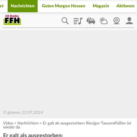
et
Nachrichten
Guten Morgen Hessen
Magazin
Aktionen
Playlist
Staupilot
Wetter
Webcam
Mein
© glomex, 22.07.2024
Video
>
Nachrichten
>
Er galt als ausgestorben: Riesiger Tausendfüßler ist
wieder da
Er galt als ausgestorben: