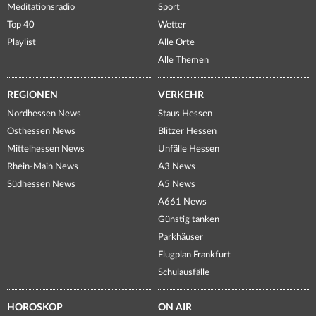
Meditationsradio
Sport
Top 40
Wetter
Playlist
Alle Orte
Alle Themen
REGIONEN
VERKEHR
Nordhessen News
Staus Hessen
Osthessen News
Blitzer Hessen
Mittelhessen News
Unfälle Hessen
Rhein-Main News
A3 News
Südhessen News
A5 News
A661 News
Günstig tanken
Parkhäuser
Flugplan Frankfurt
Schulausfälle
HOROSKOP
ON AIR