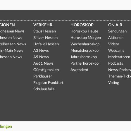
GIONEN
VERKEHR
HOROSKOP
ON AIR
dhessen News
Staus Hessen
Horoskop Heute
Sendungen
hessen News
Blitzer Hessen
Horoskop Morgen
Aktionen
telhessen News
Unfälle Hessen
Wochenhoroskop
Videos
in-Main News
A3 News
Monatshoroskop
Webcams
hessen News
A5 News
Jahreshoroskop
Moderatoren
A661 News
Partnerhoroskop
Podcasts
Günstig tanken
Aszendent
News-Podcas
Parkhäuser
Themen-Tick
Flugplan Frankfurt
Voting
Schulausfälle
llungen