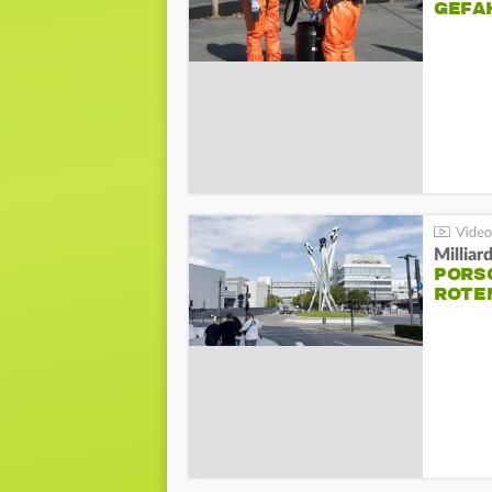
GEFA
Millia
PORSC
ROTE