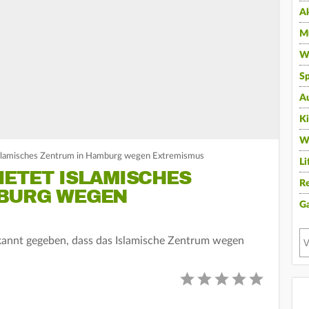
A
Mu
Wi
Sp
A
K
W
islamisches Zentrum in Hamburg wegen Extremismus
Li
IETET ISLAMISCHES
Re
MBURG WEGEN
G
ekannt gegeben, dass das Islamische Zentrum wegen