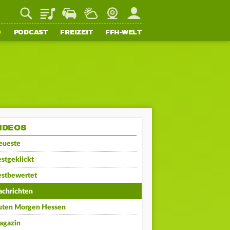
Playlist
Staupilot
Wetter
Webcam
Mein FFH
O
PODCAST
FREIZEIT
FFH-WELT
IDEOS
eueste
stgeklickt
estbewertet
achrichten
uten Morgen Hessen
agazin