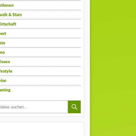
ktionen
sik & Stars
rtschaft
ort
uto
ino
issen
festyle
ise
aming