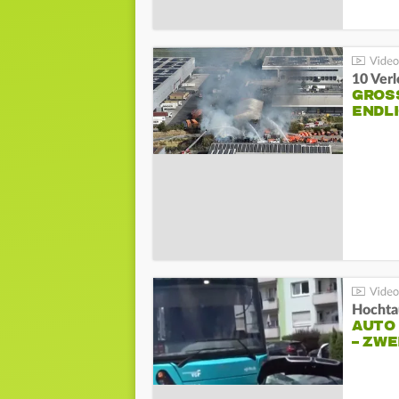
10 Ver
GROSS
NDLI
Hochta
AUTO
– ZW