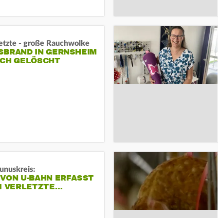
letzte - große Rauchwolke
BRAND IN GERNSHEIM E
CH GELÖSCHT
unuskreis:
 VON U-BAHN ERFASST
EI VERLETZTE…