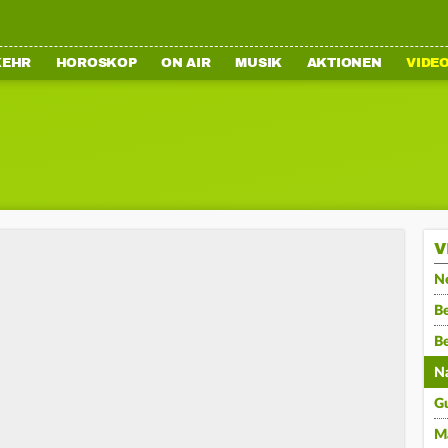
KEHR
HOROSKOP
ON AIR
MUSIK
AKTIONEN
VIDE
V
N
Be
B
N
G
M