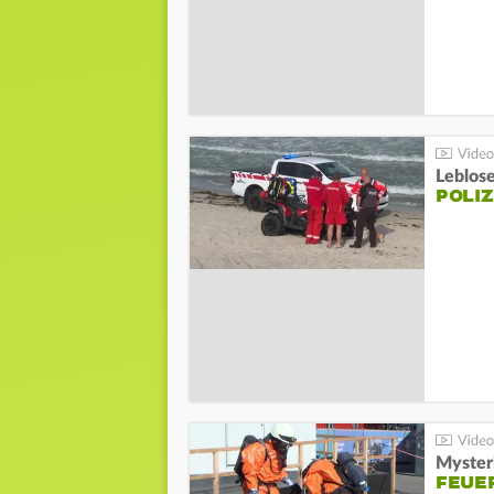
Leblos
POLIZ
Mysteri
FEUE