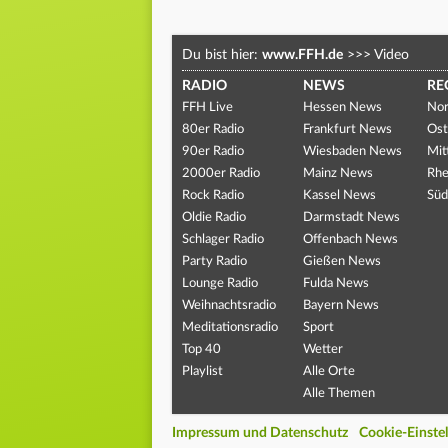
Du bist hier:
www.FFH.de
>>>
Video
RADIO
NEWS
RE
FFH Live
Hessen News
Nor
80er Radio
Frankfurt News
Ost
90er Radio
Wiesbaden News
Mit
2000er Radio
Mainz News
Rhe
Rock Radio
Kassel News
Süd
Oldie Radio
Darmstadt News
Schlager Radio
Offenbach News
Party Radio
Gießen News
Lounge Radio
Fulda News
Weihnachtsradio
Bayern News
Meditationsradio
Sport
Top 40
Wetter
Playlist
Alle Orte
Alle Themen
Impressum und Datenschutz
Cookie-Einste