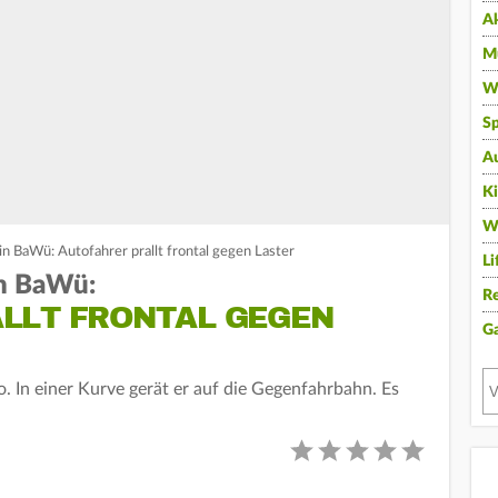
A
Mu
Wi
Sp
A
K
W
 in BaWü: Autofahrer prallt frontal gegen Laster
Li
in BaWü:
Re
LLT FRONTAL GEGEN
G
. In einer Kurve gerät er auf die Gegenfahrbahn. Es