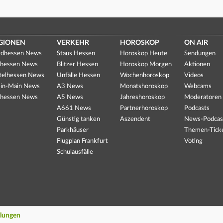
GIONEN
VERKEHR
HOROSKOP
ON AIR
dhessen News
Staus Hessen
Horoskop Heute
Sendungen
hessen News
Blitzer Hessen
Horoskop Morgen
Aktionen
telhessen News
Unfälle Hessen
Wochenhoroskop
Videos
in-Main News
A3 News
Monatshoroskop
Webcams
hessen News
A5 News
Jahreshoroskop
Moderatoren
A661 News
Partnerhoroskop
Podcasts
Günstig tanken
Aszendent
News-Podcas
Parkhäuser
Themen-Tick
Flugplan Frankfurt
Voting
Schulausfälle
llungen