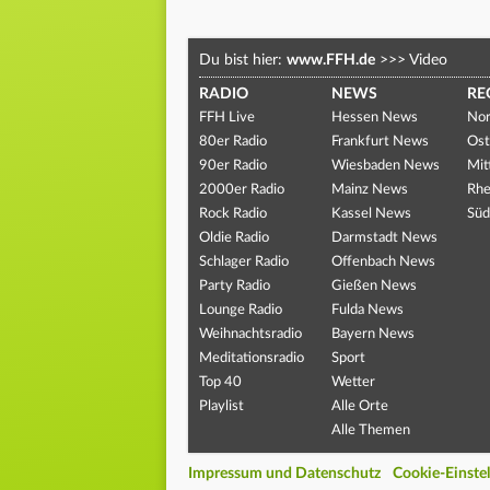
Du bist hier:
www.FFH.de
>>>
Video
RADIO
NEWS
RE
FFH Live
Hessen News
Nor
80er Radio
Frankfurt News
Ost
90er Radio
Wiesbaden News
Mit
2000er Radio
Mainz News
Rhe
Rock Radio
Kassel News
Süd
Oldie Radio
Darmstadt News
Schlager Radio
Offenbach News
Party Radio
Gießen News
Lounge Radio
Fulda News
Weihnachtsradio
Bayern News
Meditationsradio
Sport
Top 40
Wetter
Playlist
Alle Orte
Alle Themen
Impressum und Datenschutz
Cookie-Einste