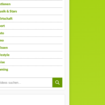
ktionen
sik & Stars
rtschaft
ort
uto
ino
issen
festyle
ise
aming