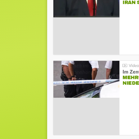
IRAN 
Im Zen
MEHR
NIED