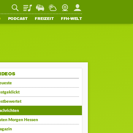
Playlist
Staupilot
Wetter
Webcam
Mein FFH
O
PODCAST
FREIZEIT
FFH-WELT
IDEOS
eueste
stgeklickt
estbewertet
achrichten
uten Morgen Hessen
agazin