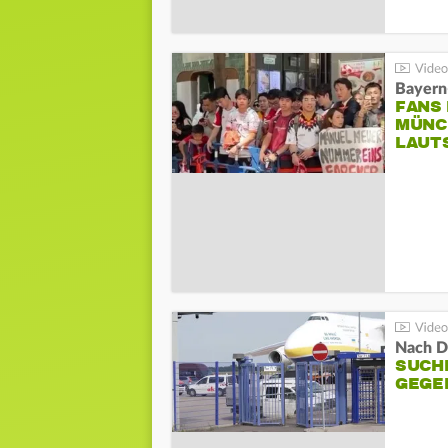
Bayern
FANS
MÜNC
LAUT
Nach D
SUCH
GEGE