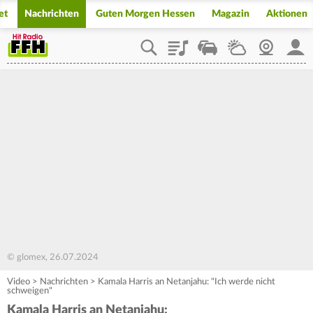
et
Nachrichten
Guten Morgen Hessen
Magazin
Aktionen
Playlist
Staupilot
Wetter
Webcam
Mein
© glomex, 26.07.2024
Video
>
Nachrichten
>
Kamala Harris an Netanjahu: "Ich werde nicht
schweigen"
Kamala Harris an Netanjahu: