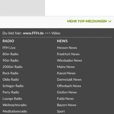
MEHR TOP-MELDUNGEN
Du bist hier:
www.FFH.de
>>>
Video
RADIO
NEWS
FFH Live
Hessen News
80er Radio
Frankfurt News
90er Radio
Wiesbaden News
2000er Radio
Mainz News
Rock Radio
Kassel News
Oldie Radio
Darmstadt News
Schlager Radio
Offenbach News
Party Radio
Gießen News
Lounge Radio
Fulda News
Weihnachtsradio
Bayern News
Meditationsradio
Sport