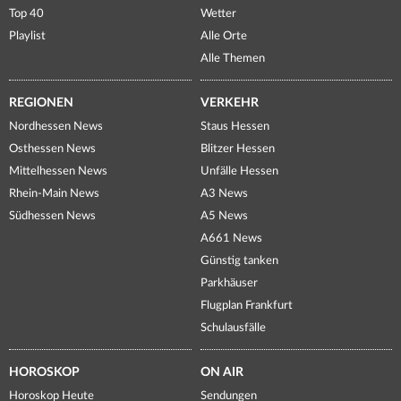
Top 40
Wetter
Playlist
Alle Orte
Alle Themen
REGIONEN
VERKEHR
Nordhessen News
Staus Hessen
Osthessen News
Blitzer Hessen
Mittelhessen News
Unfälle Hessen
Rhein-Main News
A3 News
Südhessen News
A5 News
A661 News
Günstig tanken
Parkhäuser
Flugplan Frankfurt
Schulausfälle
HOROSKOP
ON AIR
Horoskop Heute
Sendungen