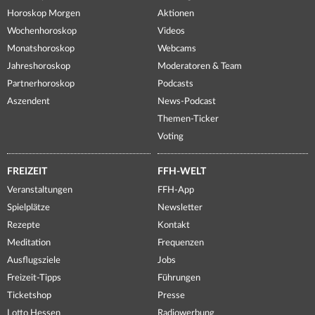
Horoskop Morgen
Aktionen
Wochenhoroskop
Videos
Monatshoroskop
Webcams
Jahreshoroskop
Moderatoren & Team
Partnerhoroskop
Podcasts
Aszendent
News-Podcast
Themen-Ticker
Voting
FREIZEIT
FFH-WELT
Veranstaltungen
FFH-App
Spielplätze
Newsletter
Rezepte
Kontakt
Meditation
Frequenzen
Ausflugsziele
Jobs
Freizeit-Tipps
Führungen
Ticketshop
Presse
Lotto Hessen
Radiowerbung