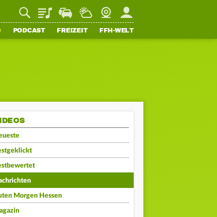
Playlist
Staupilot
Wetter
Webcam
Mein FFH
O
PODCAST
FREIZEIT
FFH-WELT
IDEOS
eueste
stgeklickt
estbewertet
achrichten
uten Morgen Hessen
agazin