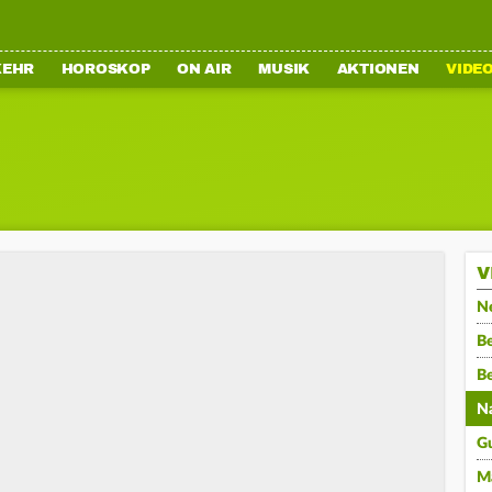
KEHR
HOROSKOP
ON AIR
MUSIK
AKTIONEN
VIDE
V
N
Be
B
N
G
M