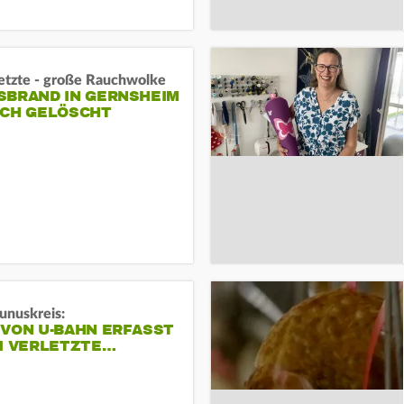
letzte - große Rauchwolke
BRAND IN GERNSHEIM E
CH GELÖSCHT
unuskreis:
 VON U-BAHN ERFASST
EI VERLETZTE…