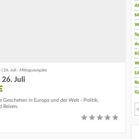
A
Mu
Wi
Sp
A
K
W
| 26. Juli - Mittagsausgabe
Li
26. Juli
Re
E
G
le Geschehen in Europa und der Welt - Politik,
d Reisen.