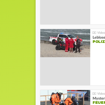
Leblos
POLIZ
Mysteri
FEUE