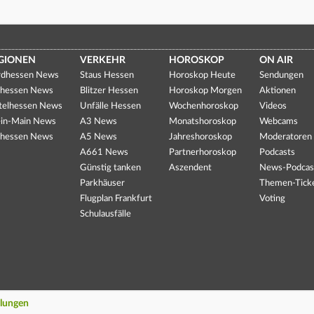
GIONEN
VERKEHR
HOROSKOP
ON AIR
dhessen News
Staus Hessen
Horoskop Heute
Sendungen
hessen News
Blitzer Hessen
Horoskop Morgen
Aktionen
telhessen News
Unfälle Hessen
Wochenhoroskop
Videos
in-Main News
A3 News
Monatshoroskop
Webcams
hessen News
A5 News
Jahreshoroskop
Moderatoren
A661 News
Partnerhoroskop
Podcasts
Günstig tanken
Aszendent
News-Podcas
Parkhäuser
Themen-Tick
Flugplan Frankfurt
Voting
Schulausfälle
llungen