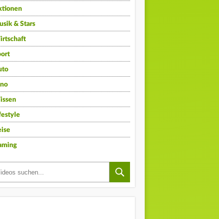
ktionen
sik & Stars
rtschaft
ort
uto
ino
issen
festyle
ise
aming