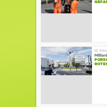
GEFA
Millia
PORSC
ROTE