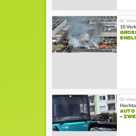
10 Ver
GROSS
NDLI
Hochta
AUTO
– ZW