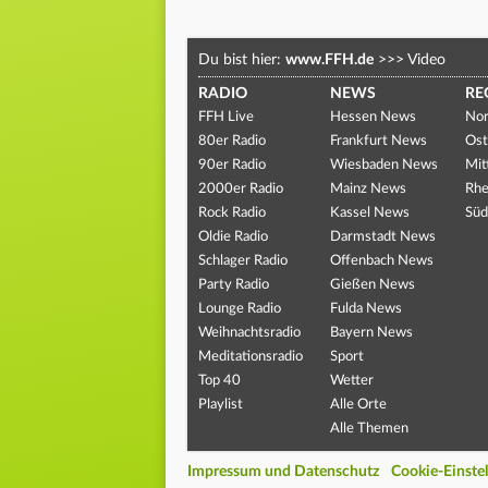
Du bist hier:
www.FFH.de
>>>
Video
RADIO
NEWS
RE
FFH Live
Hessen News
Nor
80er Radio
Frankfurt News
Ost
90er Radio
Wiesbaden News
Mit
2000er Radio
Mainz News
Rhe
Rock Radio
Kassel News
Süd
Oldie Radio
Darmstadt News
Schlager Radio
Offenbach News
Party Radio
Gießen News
Lounge Radio
Fulda News
Weihnachtsradio
Bayern News
Meditationsradio
Sport
Top 40
Wetter
Playlist
Alle Orte
Alle Themen
Impressum und Datenschutz
Cookie-Einste