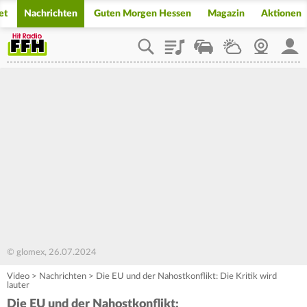
et
Nachrichten
Guten Morgen Hessen
Magazin
Aktionen
Playlist
Staupilot
Wetter
Webcam
Mein
© glomex, 26.07.2024
Video
>
Nachrichten
>
Die EU und der Nahostkonflikt: Die Kritik wird
lauter
Die EU und der Nahostkonflikt: