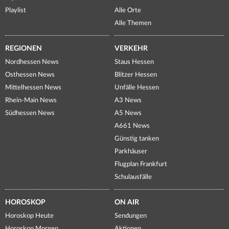
Playlist
Alle Orte
Alle Themen
REGIONEN
VERKEHR
Nordhessen News
Staus Hessen
Osthessen News
Blitzer Hessen
Mittelhessen News
Unfälle Hessen
Rhein-Main News
A3 News
Südhessen News
A5 News
A661 News
Günstig tanken
Parkhäuser
Flugplan Frankfurt
Schulausfälle
HOROSKOP
ON AIR
Horoskop Heute
Sendungen
Horoskop Morgen
Aktionen