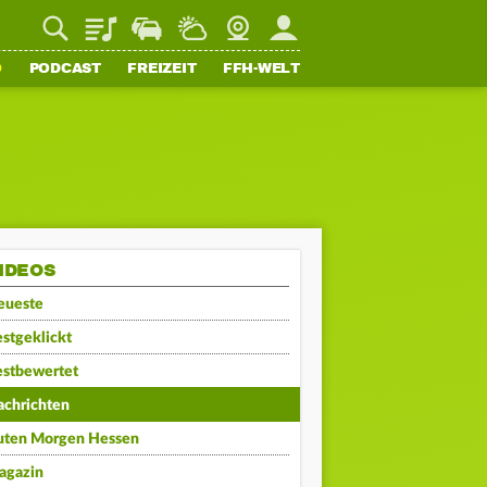
Playlist
Staupilot
Wetter
Webcam
Mein FFH
O
PODCAST
FREIZEIT
FFH-WELT
IDEOS
eueste
stgeklickt
estbewertet
achrichten
uten Morgen Hessen
agazin