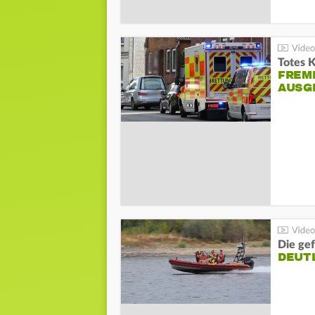
Totes 
FREM
AUSG
Die gef
DEUT