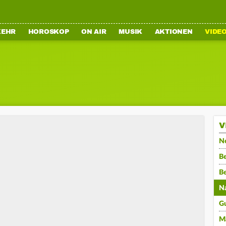
KEHR
HOROSKOP
ON AIR
MUSIK
AKTIONEN
VIDE
V
N
Be
B
N
G
M