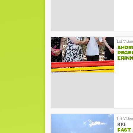
AHOR
REGE
ERIN
BEIM 
RKI:
FAST 