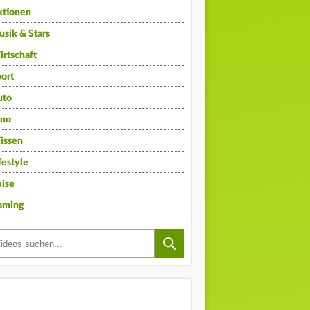
ktionen
sik & Stars
rtschaft
ort
uto
ino
issen
festyle
ise
aming