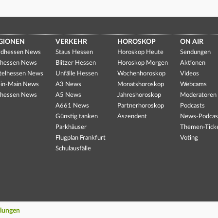
GIONEN
VERKEHR
HOROSKOP
ON AIR
dhessen News
Staus Hessen
Horoskop Heute
Sendungen
hessen News
Blitzer Hessen
Horoskop Morgen
Aktionen
telhessen News
Unfälle Hessen
Wochenhoroskop
Videos
in-Main News
A3 News
Monatshoroskop
Webcams
hessen News
A5 News
Jahreshoroskop
Moderatoren
A661 News
Partnerhoroskop
Podcasts
Günstig tanken
Aszendent
News-Podcas
Parkhäuser
Themen-Tick
Flugplan Frankfurt
Voting
Schulausfälle
llungen