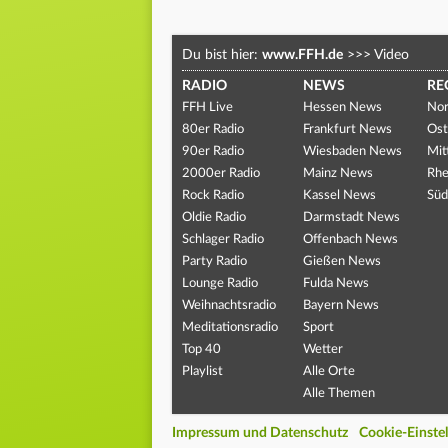
Du bist hier:
www.FFH.de
>>>
Video
RADIO
NEWS
RE
FFH Live
Hessen News
Nor
80er Radio
Frankfurt News
Ost
90er Radio
Wiesbaden News
Mit
2000er Radio
Mainz News
Rhe
Rock Radio
Kassel News
Süd
Oldie Radio
Darmstadt News
Schlager Radio
Offenbach News
Party Radio
Gießen News
Lounge Radio
Fulda News
Weihnachtsradio
Bayern News
Meditationsradio
Sport
Top 40
Wetter
Playlist
Alle Orte
Alle Themen
Impressum und Datenschutz
Cookie-Einste