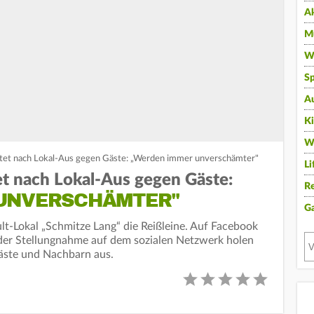
A
Mu
Wi
Sp
A
K
W
et nach Lokal-Aus gegen Gäste: „Werden immer unverschämter"
Li
t nach Lokal-Aus gegen Gäste:
Re
 UNVERSCHÄMTER"
G
lt-Lokal „Schmitze Lang“ die Reißleine. Auf Facebook
 der Stellungnahme auf dem sozialen Netzwerk holen
äste und Nachbarn aus.