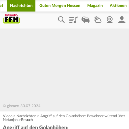
et
Nachrichten
Guten Morgen Hessen
Magazin
Aktionen
Playlist
Staupilot
Wetter
Webcam
Mein
© glomex, 30.07.2024
Video
>
Nachrichten
>
Angriff auf den Golanhöhen: Bewohner wütend über
Netanjahu-Besuch
Angriff auf den Golanhöhen: