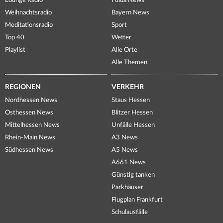
Lounge Radio
Fulda News
Weihnachtsradio
Bayern News
Meditationsradio
Sport
Top 40
Wetter
Playlist
Alle Orte
Alle Themen
REGIONEN
VERKEHR
Nordhessen News
Staus Hessen
Osthessen News
Blitzer Hessen
Mittelhessen News
Unfälle Hessen
Rhein-Main News
A3 News
Südhessen News
A5 News
A661 News
Günstig tanken
Parkhäuser
Flugplan Frankfurt
Schulausfälle