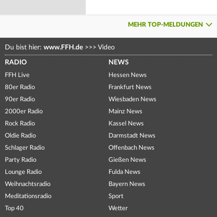
MEHR TOP-MELDUNGEN
Du bist hier:
www.FFH.de
>>>
Video
RADIO
NEWS
FFH Live
Hessen News
80er Radio
Frankfurt News
90er Radio
Wiesbaden News
2000er Radio
Mainz News
Rock Radio
Kassel News
Oldie Radio
Darmstadt News
Schlager Radio
Offenbach News
Party Radio
Gießen News
Lounge Radio
Fulda News
Weihnachtsradio
Bayern News
Meditationsradio
Sport
Top 40
Wetter