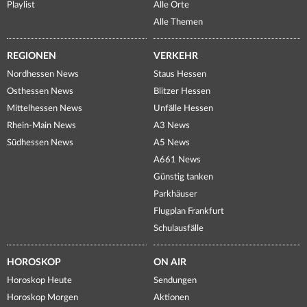
Playlist
Alle Orte
Alle Themen
REGIONEN
VERKEHR
Nordhessen News
Staus Hessen
Osthessen News
Blitzer Hessen
Mittelhessen News
Unfälle Hessen
Rhein-Main News
A3 News
Südhessen News
A5 News
A661 News
Günstig tanken
Parkhäuser
Flugplan Frankfurt
Schulausfälle
HOROSKOP
ON AIR
Horoskop Heute
Sendungen
Horoskop Morgen
Aktionen