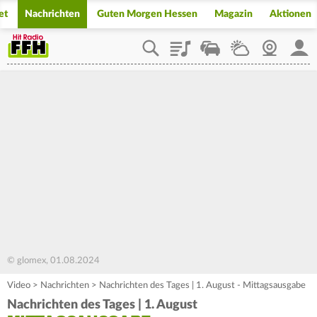
et
Nachrichten
Guten Morgen Hessen
Magazin
Aktionen
Playlist
Staupilot
Wetter
Webcam
Mein
© glomex, 01.08.2024
Video
>
Nachrichten
>
Nachrichten des Tages | 1. August - Mittagsausgabe
Nachrichten des Tages | 1. August