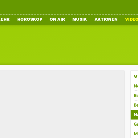
KEHR
HOROSKOP
ON AIR
MUSIK
AKTIONEN
VIDE
V
N
Be
B
N
G
M