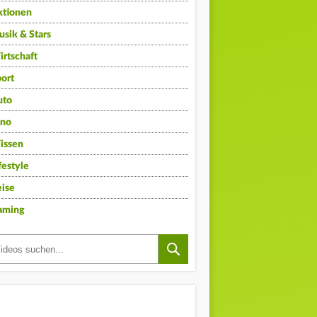
ktionen
sik & Stars
rtschaft
ort
uto
ino
issen
festyle
ise
aming