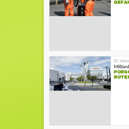
GEFA
Millia
PORSC
ROTE