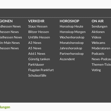
GIONEN
VERKEHR
HOROSKOP
ON AIR
dhessen News
Staus Hessen
Horoskop Heute
Sendungen
hessen News
Blitzer Hessen
Horoskop Morgen
Aktionen
telhessen News
Unfälle Hessen
Wochenhoroskop
Videos
in-Main News
A3 News
Monatshoroskop
Webcams
hessen News
A5 News
Jahreshoroskop
Moderatoren
A661 News
Partnerhoroskop
Podcasts
Günstig tanken
Aszendent
News-Podcas
Parkhäuser
Themen-Tick
Flugplan Frankfurt
Voting
Schulausfälle
llungen