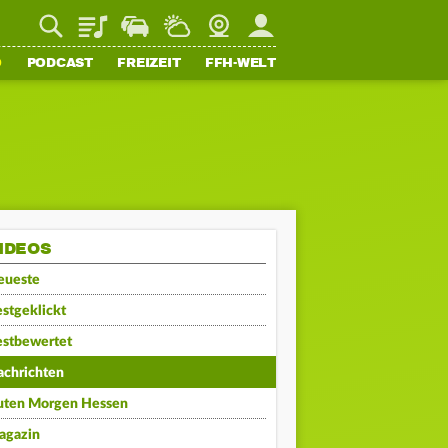
Playlist
Staupilot
Wetter
Webcam
Mein FFH
O
PODCAST
FREIZEIT
FFH-WELT
IDEOS
eueste
stgeklickt
estbewertet
achrichten
uten Morgen Hessen
agazin