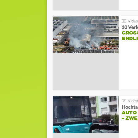
10 Ver
GROSS
NDLI
Hochta
AUTO
– ZW