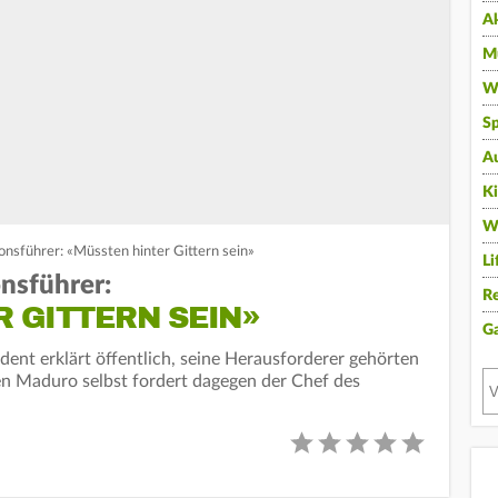
A
Mu
Wi
Sp
A
K
W
nsführer: «Müssten hinter Gittern sein»
Li
nsführer:
Re
 GITTERN SEIN»
G
dent erklärt öffentlich, seine Herausforderer gehörten
en Maduro selbst fordert dagegen der Chef des