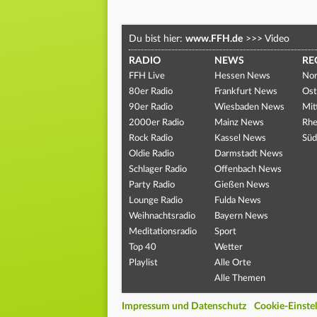
Du bist hier:
www.FFH.de
>>>
Video
RADIO
NEWS
RE
FFH Live
Hessen News
Nor
80er Radio
Frankfurt News
Ost
90er Radio
Wiesbaden News
Mit
2000er Radio
Mainz News
Rhe
Rock Radio
Kassel News
Süd
Oldie Radio
Darmstadt News
Schlager Radio
Offenbach News
Party Radio
Gießen News
Lounge Radio
Fulda News
Weihnachtsradio
Bayern News
Meditationsradio
Sport
Top 40
Wetter
Playlist
Alle Orte
Alle Themen
Impressum und Datenschutz
Cookie-Einste