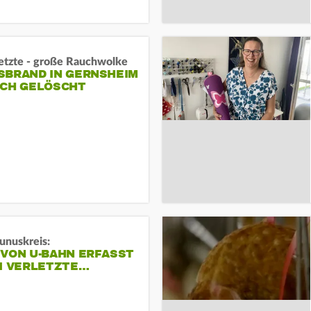
letzte - große Rauchwolke
BRAND IN GERNSHEIM E
CH GELÖSCHT
unuskreis:
 VON U-BAHN ERFASST
EI VERLETZTE…