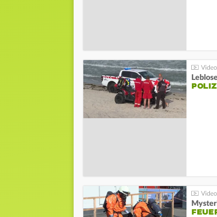
Leblos
POLIZ
Mysteri
FEUE