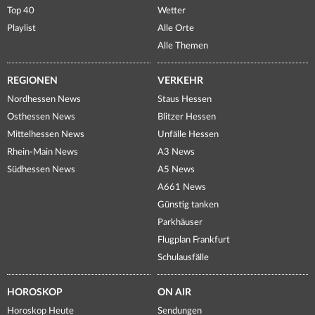
Top 40
Wetter
Playlist
Alle Orte
Alle Themen
REGIONEN
VERKEHR
Nordhessen News
Staus Hessen
Osthessen News
Blitzer Hessen
Mittelhessen News
Unfälle Hessen
Rhein-Main News
A3 News
Südhessen News
A5 News
A661 News
Günstig tanken
Parkhäuser
Flugplan Frankfurt
Schulausfälle
HOROSKOP
ON AIR
Horoskop Heute
Sendungen