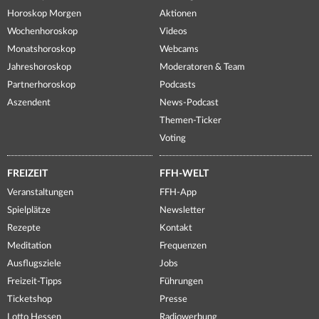
Horoskop Morgen
Aktionen
Wochenhoroskop
Videos
Monatshoroskop
Webcams
Jahreshoroskop
Moderatoren & Team
Partnerhoroskop
Podcasts
Aszendent
News-Podcast
Themen-Ticker
Voting
FREIZEIT
FFH-WELT
Veranstaltungen
FFH-App
Spielplätze
Newsletter
Rezepte
Kontakt
Meditation
Frequenzen
Ausflugsziele
Jobs
Freizeit-Tipps
Führungen
Ticketshop
Presse
Lotto Hessen
Radiowerbung