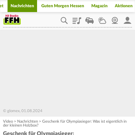
et
Nachrichten
Guten Morgen Hessen
Magazin
Aktionen
Playlist
Staupilot
Wetter
Webcam
Mein
© glomex, 01.08.2024
Video
>
Nachrichten
>
Geschenk für Olympiasieger: Was ist eigentlich in
der kleinen Holzbox?
Geschenk für Olympiasieger: