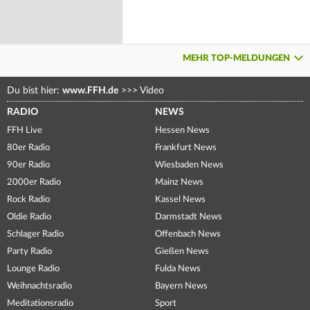
MEHR TOP-MELDUNGEN
Du bist hier:
www.FFH.de
>>>
Video
RADIO
NEWS
FFH Live
Hessen News
80er Radio
Frankfurt News
90er Radio
Wiesbaden News
2000er Radio
Mainz News
Rock Radio
Kassel News
Oldie Radio
Darmstadt News
Schlager Radio
Offenbach News
Party Radio
Gießen News
Lounge Radio
Fulda News
Weihnachtsradio
Bayern News
Meditationsradio
Sport