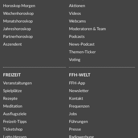
Horoskop Morgen
Aktionen
Wochenhoroskop
Videos
Monatshoroskop
Webcams
Jahreshoroskop
Moderatoren & Team
Partnerhoroskop
Podcasts
Aszendent
News-Podcast
Themen-Ticker
Voting
FREIZEIT
FFH-WELT
Veranstaltungen
FFH-App
Spielplätze
Newsletter
Rezepte
Kontakt
Meditation
Frequenzen
Ausflugsziele
Jobs
Freizeit-Tipps
Führungen
Ticketshop
Presse
Lotto Hessen
Radiowerbung