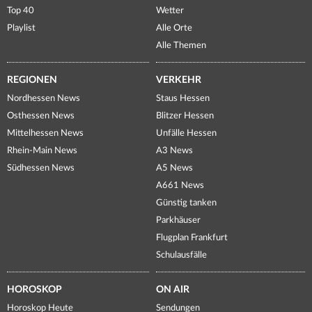
Top 40
Wetter
Playlist
Alle Orte
Alle Themen
REGIONEN
VERKEHR
Nordhessen News
Staus Hessen
Osthessen News
Blitzer Hessen
Mittelhessen News
Unfälle Hessen
Rhein-Main News
A3 News
Südhessen News
A5 News
A661 News
Günstig tanken
Parkhäuser
Flugplan Frankfurt
Schulausfälle
HOROSKOP
ON AIR
Horoskop Heute
Sendungen