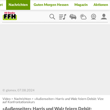
et
Nachrichten
Guten Morgen Hessen
Magazin
Aktionen
Playlist
Staupilot
Wetter
Webcam
Mein
© glomex, 07.08.2024
Video
>
Nachrichten
>
«Außenseiter» Harris und Walz feiern Debüt: Vize
auf Konfrontationskurs
«Außenseiter» Harris und Walz feiern Debüt: