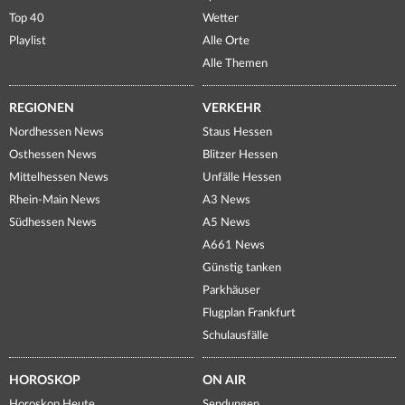
Top 40
Wetter
Playlist
Alle Orte
Alle Themen
REGIONEN
VERKEHR
Nordhessen News
Staus Hessen
Osthessen News
Blitzer Hessen
Mittelhessen News
Unfälle Hessen
Rhein-Main News
A3 News
Südhessen News
A5 News
A661 News
Günstig tanken
Parkhäuser
Flugplan Frankfurt
Schulausfälle
HOROSKOP
ON AIR
Horoskop Heute
Sendungen