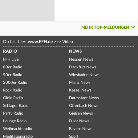
MEHR TOP-MELDUNGEN
Du bist hier:
www.FFH.de
>>>
Video
RADIO
NEWS
FFH Live
Hessen News
80er Radio
Frankfurt News
90er Radio
Wiesbaden News
2000er Radio
Mainz News
Rock Radio
Kassel News
Oldie Radio
Darmstadt News
Schlager Radio
Offenbach News
Party Radio
Gießen News
Lounge Radio
Fulda News
Weihnachtsradio
Bayern News
Meditationsradio
Sport