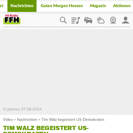
et
Nachrichten
Guten Morgen Hessen
Magazin
Aktionen
Playlist
Staupilot
Wetter
Webcam
Mein
© glomex, 07.08.2024
Video
>
Nachrichten
>
Tim Walz begeistert US-Demokraten
TIM WALZ BEGEISTERT US-