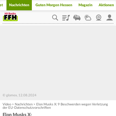
et
Nachrichten
Guten Morgen Hessen
Magazin
Aktionen
Playlist
Staupilot
Wetter
Webcam
Mein
© glomex, 12.08.2024
Video
>
Nachrichten
>
Elon Musks X: 9 Beschwerden wegen Verletzung
der EU-Datenschutzvorschriften
Elon Musks X: