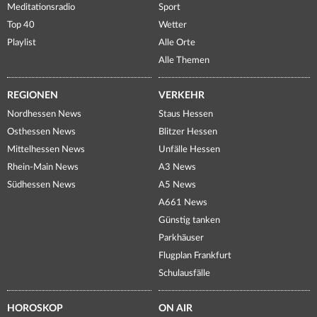
Meditationsradio
Sport
Top 40
Wetter
Playlist
Alle Orte
Alle Themen
REGIONEN
VERKEHR
Nordhessen News
Staus Hessen
Osthessen News
Blitzer Hessen
Mittelhessen News
Unfälle Hessen
Rhein-Main News
A3 News
Südhessen News
A5 News
A661 News
Günstig tanken
Parkhäuser
Flugplan Frankfurt
Schulausfälle
HOROSKOP
ON AIR