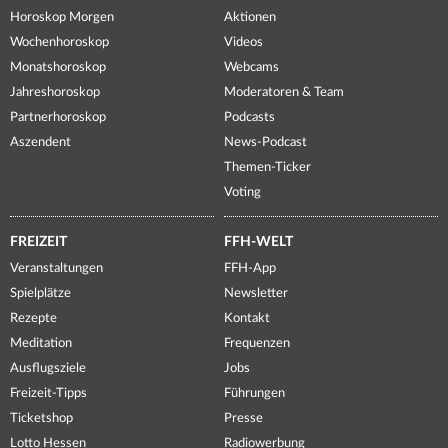
Horoskop Morgen
Aktionen
Wochenhoroskop
Videos
Monatshoroskop
Webcams
Jahreshoroskop
Moderatoren & Team
Partnerhoroskop
Podcasts
Aszendent
News-Podcast
Themen-Ticker
Voting
FREIZEIT
FFH-WELT
Veranstaltungen
FFH-App
Spielplätze
Newsletter
Rezepte
Kontakt
Meditation
Frequenzen
Ausflugsziele
Jobs
Freizeit-Tipps
Führungen
Ticketshop
Presse
Lotto Hessen
Radiowerbung