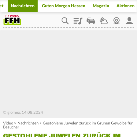
et
Nachrichten
Guten Morgen Hessen
Magazin
Aktionen
Playlist
Staupilot
Wetter
Webcam
Mein
© glomex, 14.08.2024
Video
>
Nachrichten
>
Gestohlene Juwelen zurück im Grünen Gewölbe für
Besucher
GESTOHLENE JUWELEN ZURÜCK IM