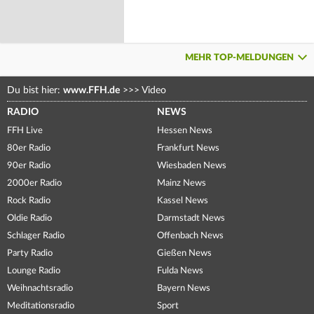
MEHR TOP-MELDUNGEN
Du bist hier:
www.FFH.de
>>>
Video
RADIO
NEWS
FFH Live
Hessen News
80er Radio
Frankfurt News
90er Radio
Wiesbaden News
2000er Radio
Mainz News
Rock Radio
Kassel News
Oldie Radio
Darmstadt News
Schlager Radio
Offenbach News
Party Radio
Gießen News
Lounge Radio
Fulda News
Weihnachtsradio
Bayern News
Meditationsradio
Sport