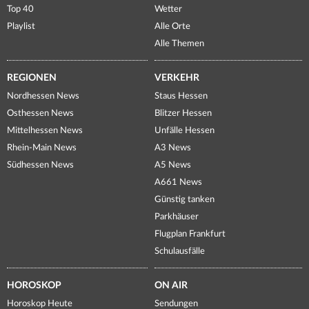
Top 40
Wetter
Playlist
Alle Orte
Alle Themen
REGIONEN
VERKEHR
Nordhessen News
Staus Hessen
Osthessen News
Blitzer Hessen
Mittelhessen News
Unfälle Hessen
Rhein-Main News
A3 News
Südhessen News
A5 News
A661 News
Günstig tanken
Parkhäuser
Flugplan Frankfurt
Schulausfälle
HOROSKOP
ON AIR
Horoskop Heute
Sendungen