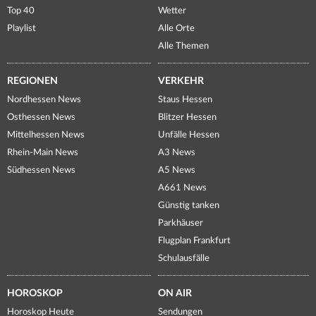
Top 40
Wetter
Playlist
Alle Orte
Alle Themen
REGIONEN
VERKEHR
Nordhessen News
Staus Hessen
Osthessen News
Blitzer Hessen
Mittelhessen News
Unfälle Hessen
Rhein-Main News
A3 News
Südhessen News
A5 News
A661 News
Günstig tanken
Parkhäuser
Flugplan Frankfurt
Schulausfälle
HOROSKOP
ON AIR
Horoskop Heute
Sendungen