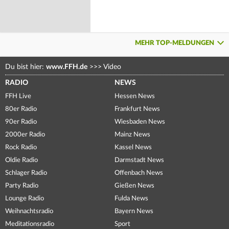
MEHR TOP-MELDUNGEN
Du bist hier:
www.FFH.de
>>>
Video
RADIO
NEWS
FFH Live
Hessen News
80er Radio
Frankfurt News
90er Radio
Wiesbaden News
2000er Radio
Mainz News
Rock Radio
Kassel News
Oldie Radio
Darmstadt News
Schlager Radio
Offenbach News
Party Radio
Gießen News
Lounge Radio
Fulda News
Weihnachtsradio
Bayern News
Meditationsradio
Sport