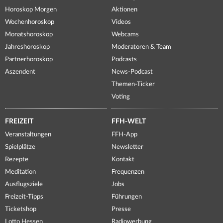
Horoskop Morgen
Aktionen
Wochenhoroskop
Videos
Monatshoroskop
Webcams
Jahreshoroskop
Moderatoren & Team
Partnerhoroskop
Podcasts
Aszendent
News-Podcast
Themen-Ticker
Voting
FREIZEIT
FFH-WELT
Veranstaltungen
FFH-App
Spielplätze
Newsletter
Rezepte
Kontakt
Meditation
Frequenzen
Ausflugsziele
Jobs
Freizeit-Tipps
Führungen
Ticketshop
Presse
Lotto Hessen
Radiowerbung