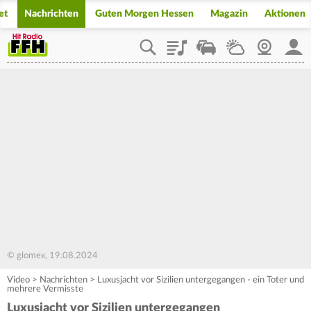
et
Nachrichten
Guten Morgen Hessen
Magazin
Aktionen
Playlist
Staupilot
Wetter
Webcam
Mein
© glomex, 19.08.2024
Video
>
Nachrichten
>
Luxusjacht vor Sizilien untergegangen - ein Toter und
mehrere Vermisste
Luxusjacht vor Sizilien untergegangen