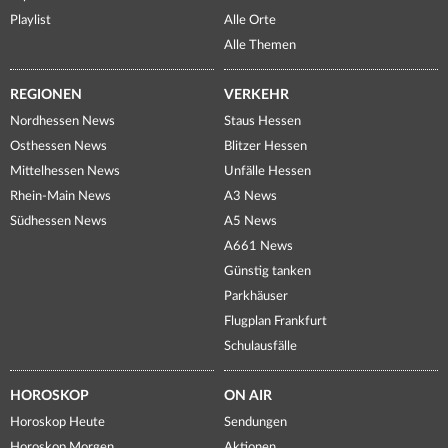
Playlist
Alle Orte
Alle Themen
REGIONEN
VERKEHR
Nordhessen News
Staus Hessen
Osthessen News
Blitzer Hessen
Mittelhessen News
Unfälle Hessen
Rhein-Main News
A3 News
Südhessen News
A5 News
A661 News
Günstig tanken
Parkhäuser
Flugplan Frankfurt
Schulausfälle
HOROSKOP
ON AIR
Horoskop Heute
Sendungen
Horoskop Morgen
Aktionen