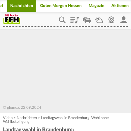
et
Nachrichten
Guten Morgen Hessen
Magazin
Aktionen
Playlist
Staupilot
Wetter
Webcam
Mein
© glomex, 22.09.2024
Video
>
Nachrichten
>
Landtagswahl in Brandenburg: Wohl hohe
Wahlbeteiligung
Landtagswahl in Brandenburg: