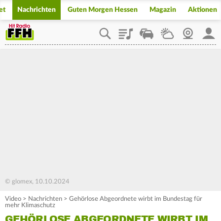
et
Nachrichten
Guten Morgen Hessen
Magazin
Aktionen
Playlist
Staupilot
Wetter
Webcam
Mein
© glomex, 10.10.2024
Video
>
Nachrichten
>
Gehörlose Abgeordnete wirbt im Bundestag für
mehr Klimaschutz
GEHÖRLOSE ABGEORDNETE WIRBT IM