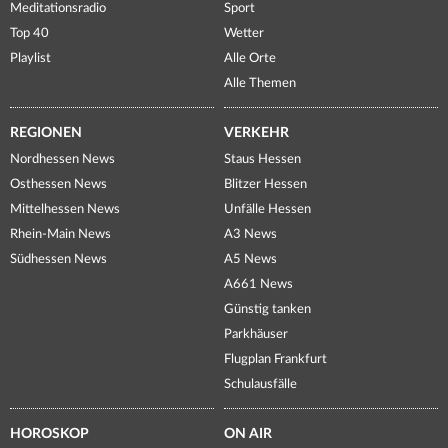
Meditationsradio
Sport
Top 40
Wetter
Playlist
Alle Orte
Alle Themen
REGIONEN
VERKEHR
Nordhessen News
Staus Hessen
Osthessen News
Blitzer Hessen
Mittelhessen News
Unfälle Hessen
Rhein-Main News
A3 News
Südhessen News
A5 News
A661 News
Günstig tanken
Parkhäuser
Flugplan Frankfurt
Schulausfälle
HOROSKOP
ON AIR