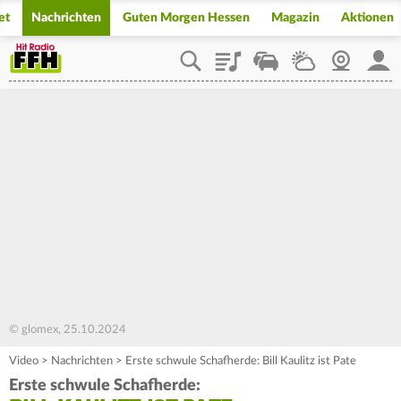
et
Nachrichten
Guten Morgen Hessen
Magazin
Aktionen
Playlist
Staupilot
Wetter
Webcam
Mein
© glomex, 25.10.2024
Video
>
Nachrichten
>
Erste schwule Schafherde: Bill Kaulitz ist Pate
Erste schwule Schafherde: