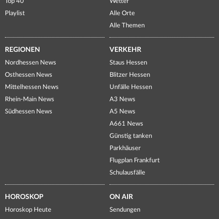
Top 40
Wetter
Playlist
Alle Orte
Alle Themen
REGIONEN
VERKEHR
Nordhessen News
Staus Hessen
Osthessen News
Blitzer Hessen
Mittelhessen News
Unfälle Hessen
Rhein-Main News
A3 News
Südhessen News
A5 News
A661 News
Günstig tanken
Parkhäuser
Flugplan Frankfurt
Schulausfälle
HOROSKOP
ON AIR
Horoskop Heute
Sendungen