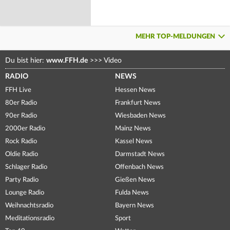
MEHR TOP-MELDUNGEN
Du bist hier:
www.FFH.de
>>>
Video
RADIO
NEWS
FFH Live
Hessen News
80er Radio
Frankfurt News
90er Radio
Wiesbaden News
2000er Radio
Mainz News
Rock Radio
Kassel News
Oldie Radio
Darmstadt News
Schlager Radio
Offenbach News
Party Radio
Gießen News
Lounge Radio
Fulda News
Weihnachtsradio
Bayern News
Meditationsradio
Sport