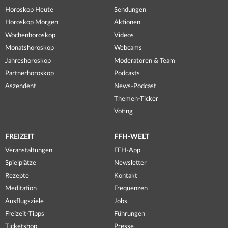
Horoskop Heute
Sendungen
Horoskop Morgen
Aktionen
Wochenhoroskop
Videos
Monatshoroskop
Webcams
Jahreshoroskop
Moderatoren & Team
Partnerhoroskop
Podcasts
Aszendent
News-Podcast
Themen-Ticker
Voting
FREIZEIT
FFH-WELT
Veranstaltungen
FFH-App
Spielplätze
Newsletter
Rezepte
Kontakt
Meditation
Frequenzen
Ausflugsziele
Jobs
Freizeit-Tipps
Führungen
Ticketshop
Presse