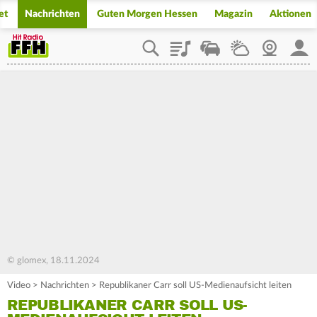
et
Nachrichten
Guten Morgen Hessen
Magazin
Aktionen
Playlist
Staupilot
Wetter
Webcam
Mein
© glomex, 18.11.2024
Video
>
Nachrichten
>
Republikaner Carr soll US-Medienaufsicht leiten
REPUBLIKANER CARR SOLL US-