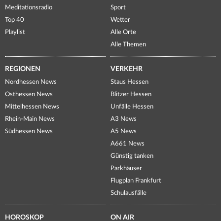
Meditationsradio
Sport
Top 40
Wetter
Playlist
Alle Orte
Alle Themen
REGIONEN
VERKEHR
Nordhessen News
Staus Hessen
Osthessen News
Blitzer Hessen
Mittelhessen News
Unfälle Hessen
Rhein-Main News
A3 News
Südhessen News
A5 News
A661 News
Günstig tanken
Parkhäuser
Flugplan Frankfurt
Schulausfälle
HOROSKOP
ON AIR