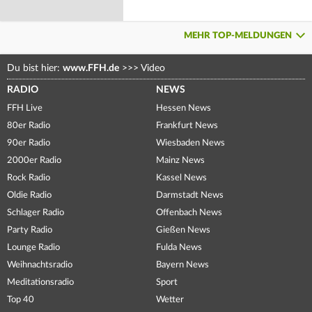
MEHR TOP-MELDUNGEN
Du bist hier:
www.FFH.de
>>>
Video
RADIO
NEWS
FFH Live
Hessen News
80er Radio
Frankfurt News
90er Radio
Wiesbaden News
2000er Radio
Mainz News
Rock Radio
Kassel News
Oldie Radio
Darmstadt News
Schlager Radio
Offenbach News
Party Radio
Gießen News
Lounge Radio
Fulda News
Weihnachtsradio
Bayern News
Meditationsradio
Sport
Top 40
Wetter