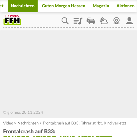
et
Nachrichten
Guten Morgen Hessen
Magazin
Aktionen
Playlist
Staupilot
Wetter
Webcam
Mein
© glomex, 20.11.2024
Video
>
Nachrichten
>
Frontalcrash auf B33: Fahrer stirbt, Kind verletzt
Frontalcrash auf B33: