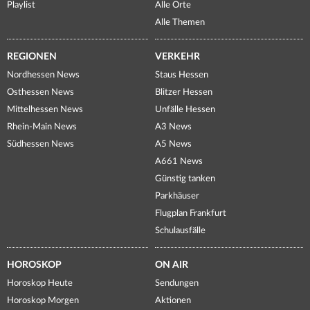
Playlist
Alle Orte
Alle Themen
REGIONEN
VERKEHR
Nordhessen News
Staus Hessen
Osthessen News
Blitzer Hessen
Mittelhessen News
Unfälle Hessen
Rhein-Main News
A3 News
Südhessen News
A5 News
A661 News
Günstig tanken
Parkhäuser
Flugplan Frankfurt
Schulausfälle
HOROSKOP
ON AIR
Horoskop Heute
Sendungen
Horoskop Morgen
Aktionen