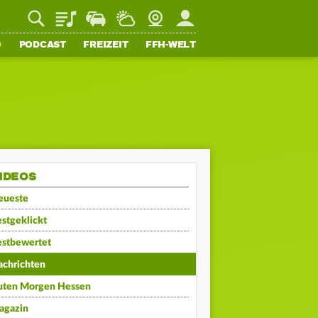
Playlist
Staupilot
Wetter
Webcam
Mein FFH
O
PODCAST
FREIZEIT
FFH-WELT
IDEOS
eueste
stgeklickt
estbewertet
achrichten
uten Morgen Hessen
agazin