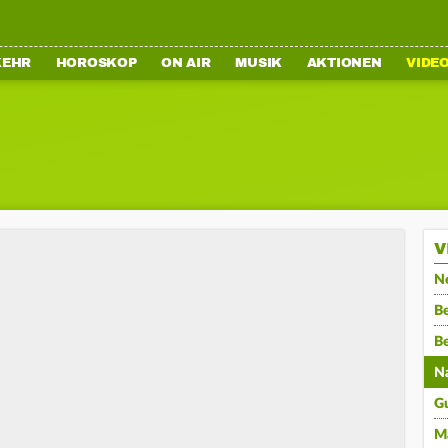
KEHR
HOROSKOP
ON AIR
MUSIK
AKTIONEN
VIDE
V
N
Be
B
N
G
M