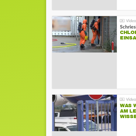
Schrie
CHLO
EINSA
WAS W
AM L
WISS