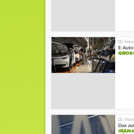
E-Auto
GROS
Dax au
IRAN