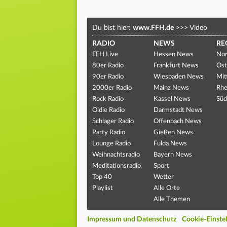
Du bist hier:
www.FFH.de
>>>
Video
RADIO
NEWS
RE
FFH Live
Hessen News
Nor
80er Radio
Frankfurt News
Ost
90er Radio
Wiesbaden News
Mit
2000er Radio
Mainz News
Rhe
Rock Radio
Kassel News
Süd
Oldie Radio
Darmstadt News
Schlager Radio
Offenbach News
Party Radio
Gießen News
Lounge Radio
Fulda News
Weihnachtsradio
Bayern News
Meditationsradio
Sport
Top 40
Wetter
Playlist
Alle Orte
Alle Themen
Impressum und Datenschutz
Cookie-Einste