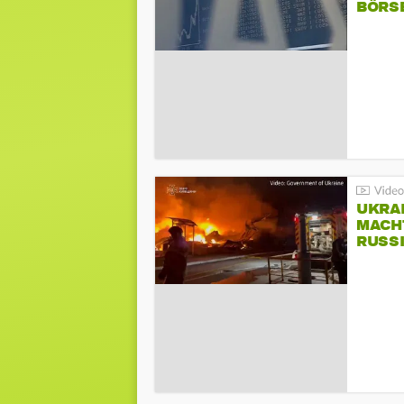
BÖRS
UKRA
MACH
RUSS