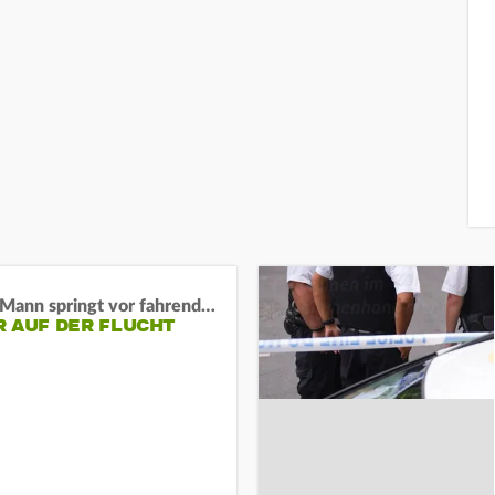
BaWü: Mann springt vor fahrendes Auto und schießt
R AUF DER FLUCHT