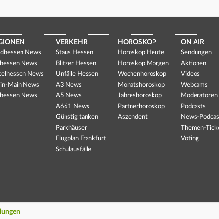
GIONEN
VERKEHR
HOROSKOP
ON AIR
dhessen News
Staus Hessen
Horoskop Heute
Sendungen
hessen News
Blitzer Hessen
Horoskop Morgen
Aktionen
telhessen News
Unfälle Hessen
Wochenhoroskop
Videos
in-Main News
A3 News
Monatshoroskop
Webcams
hessen News
A5 News
Jahreshoroskop
Moderatoren
A661 News
Partnerhoroskop
Podcasts
Günstig tanken
Aszendent
News-Podcas
Parkhäuser
Themen-Tick
Flugplan Frankfurt
Voting
Schulausfälle
llungen