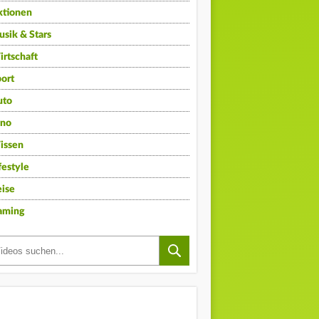
ktionen
sik & Stars
rtschaft
ort
uto
ino
issen
festyle
ise
aming