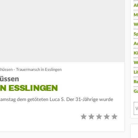
A
Mu
Wi
Sp
A
K
W
Schüssen - Trauermarsch in Esslingen
Li
hüssen
Re
N ESSLINGEN
G
mstag dem getöteten Luca S. Der 31-Jährige wurde