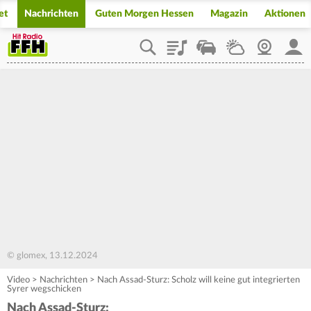
et
Nachrichten
Guten Morgen Hessen
Magazin
Aktionen
Playlist
Staupilot
Wetter
Webcam
Mein
© glomex, 13.12.2024
Video
>
Nachrichten
>
Nach Assad-Sturz: Scholz will keine gut integrierten
Syrer wegschicken
Nach Assad-Sturz: