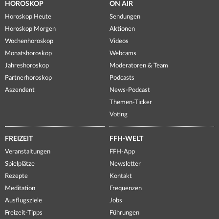
HOROSKOP
ON AIR
Horoskop Heute
Sendungen
Horoskop Morgen
Aktionen
Wochenhoroskop
Videos
Monatshoroskop
Webcams
Jahreshoroskop
Moderatoren & Team
Partnerhoroskop
Podcasts
Aszendent
News-Podcast
Themen-Ticker
Voting
FREIZEIT
FFH-WELT
Veranstaltungen
FFH-App
Spielplätze
Newsletter
Rezepte
Kontakt
Meditation
Frequenzen
Ausflugsziele
Jobs
Freizeit-Tipps
Führungen