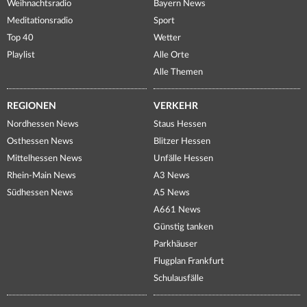
Weihnachtsradio
Bayern News
Meditationsradio
Sport
Top 40
Wetter
Playlist
Alle Orte
Alle Themen
REGIONEN
VERKEHR
Nordhessen News
Staus Hessen
Osthessen News
Blitzer Hessen
Mittelhessen News
Unfälle Hessen
Rhein-Main News
A3 News
Südhessen News
A5 News
A661 News
Günstig tanken
Parkhäuser
Flugplan Frankfurt
Schulausfälle