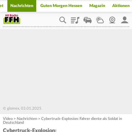
et
Nachrichten
Guten Morgen Hessen
Magazin
Aktionen
Playlist
Staupilot
Wetter
Webcam
Mein
© glomex, 03.01.2025
Video
>
Nachrichten
>
Cybertruck-Explosion: Fahrer diente als Soldat in
Deutschland
Cybertruck-Explosion: