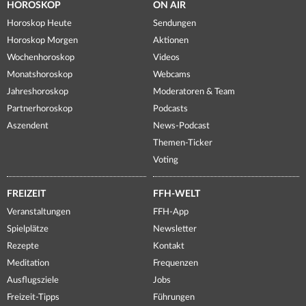
HOROSKOP
ON AIR
Horoskop Heute
Sendungen
Horoskop Morgen
Aktionen
Wochenhoroskop
Videos
Monatshoroskop
Webcams
Jahreshoroskop
Moderatoren & Team
Partnerhoroskop
Podcasts
Aszendent
News-Podcast
Themen-Ticker
Voting
FREIZEIT
FFH-WELT
Veranstaltungen
FFH-App
Spielplätze
Newsletter
Rezepte
Kontakt
Meditation
Frequenzen
Ausflugsziele
Jobs
Freizeit-Tipps
Führungen