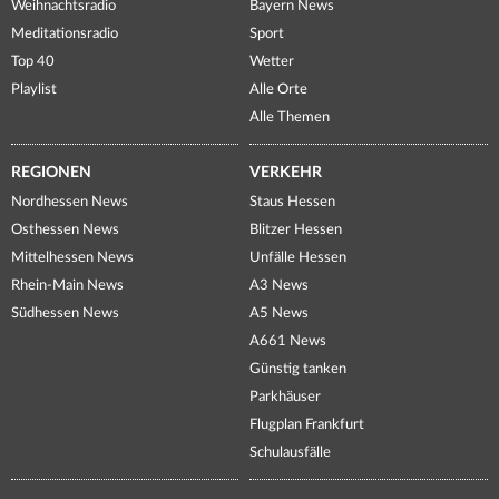
Weihnachtsradio
Bayern News
Meditationsradio
Sport
Top 40
Wetter
Playlist
Alle Orte
Alle Themen
REGIONEN
VERKEHR
Nordhessen News
Staus Hessen
Osthessen News
Blitzer Hessen
Mittelhessen News
Unfälle Hessen
Rhein-Main News
A3 News
Südhessen News
A5 News
A661 News
Günstig tanken
Parkhäuser
Flugplan Frankfurt
Schulausfälle