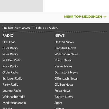
MEHR TOP-MELDUNGEN
Du bist hier:
www.FFH.de
>>>
Video
RADIO
NEWS
FFH Live
Hessen News
80er Radio
Frankfurt News
90er Radio
Wiesbaden News
2000er Radio
Mainz News
Rock Radio
Kassel News
Oldie Radio
Darmstadt News
Schlager Radio
Offenbach News
Party Radio
Gießen News
Lounge Radio
Fulda News
Weihnachtsradio
Bayern News
Meditationsradio
Sport