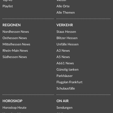
Top 40
Wetter
Playlist
Alle Orte
Alle Themen
REGIONEN
VERKEHR
Nordhessen News
Staus Hessen
Osthessen News
Blitzer Hessen
Mittelhessen News
Unfälle Hessen
Rhein-Main News
A3 News
Südhessen News
A5 News
A661 News
Günstig tanken
Parkhäuser
Flugplan Frankfurt
Schulausfälle
HOROSKOP
ON AIR
Horoskop Heute
Sendungen