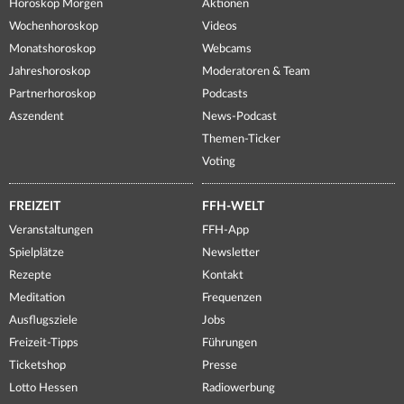
Horoskop Morgen
Aktionen
Wochenhoroskop
Videos
Monatshoroskop
Webcams
Jahreshoroskop
Moderatoren & Team
Partnerhoroskop
Podcasts
Aszendent
News-Podcast
Themen-Ticker
Voting
FREIZEIT
FFH-WELT
Veranstaltungen
FFH-App
Spielplätze
Newsletter
Rezepte
Kontakt
Meditation
Frequenzen
Ausflugsziele
Jobs
Freizeit-Tipps
Führungen
Ticketshop
Presse
Lotto Hessen
Radiowerbung