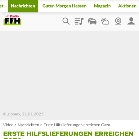
et
Nachrichten
Guten Morgen Hessen
Magazin
Aktionen
Playlist
Staupilot
Wetter
Webcam
Mein
© glomex, 21.01.2025
Video
>
Nachrichten
>
Erste Hilfslieferungen erreichen Gaza
ERSTE HILFSLIEFERUNGEN ERREICHEN