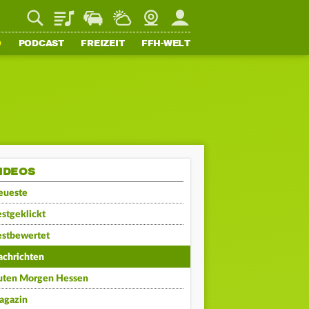
Playlist
Staupilot
Wetter
Webcam
Mein FFH
O
PODCAST
FREIZEIT
FFH-WELT
IDEOS
eueste
stgeklickt
estbewertet
achrichten
uten Morgen Hessen
agazin