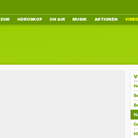
KEHR
HOROSKOP
ON AIR
MUSIK
AKTIONEN
VIDE
V
N
Be
B
N
G
M