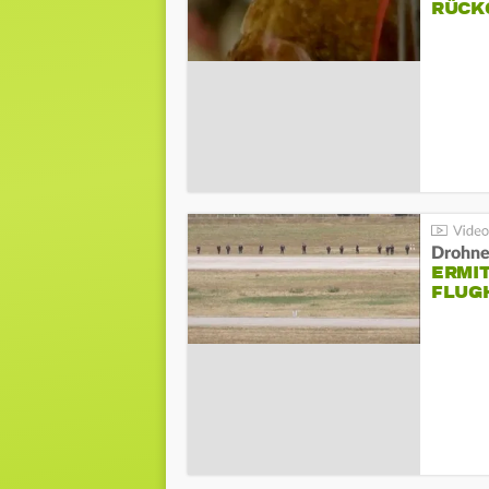
ÜCKG
Drohnen
ERMI
FLUG