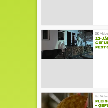
22-JÄ
GEFU
FEST
FLEI
– GEF