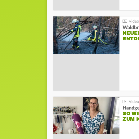
Waldbr
NEUE
ENTD
Handge
SO WI
ZUM 