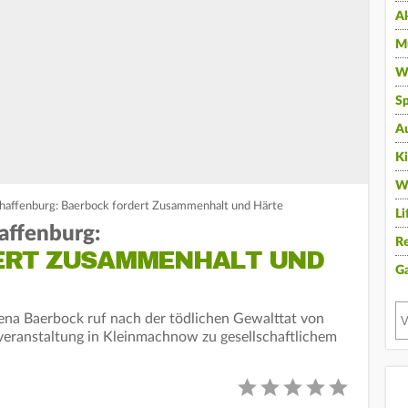
A
Mu
Wi
Sp
A
K
W
chaffenburg: Baerbock fordert Zusammenhalt und Härte
Li
affenburg:
Re
ERT ZUSAMMENHALT UND
G
ena Baerbock ruf nach der tödlichen Gewalttat von
eranstaltung in Kleinmachnow zu gesellschaftlichem