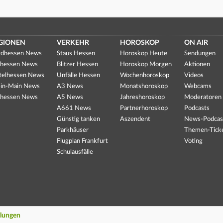
GIONEN
VERKEHR
HOROSKOP
ON AIR
dhessen News
Staus Hessen
Horoskop Heute
Sendungen
hessen News
Blitzer Hessen
Horoskop Morgen
Aktionen
telhessen News
Unfälle Hessen
Wochenhoroskop
Videos
in-Main News
A3 News
Monatshoroskop
Webcams
hessen News
A5 News
Jahreshoroskop
Moderatoren
A661 News
Partnerhoroskop
Podcasts
Günstig tanken
Aszendent
News-Podcas
Parkhäuser
Themen-Tick
Flugplan Frankfurt
Voting
Schulausfälle
llungen