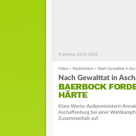
© glomex, 24.01.2025
Video
>
Nachrichten
>
Nach Gewalttat in As
Nach Gewalttat in Asch
BAERBOCK FORD
HÄRTE
Klare Worte: Außenministerin Annal
Aschaffenburg bei einer Wahlkampfv
Zusammenhalt auf.