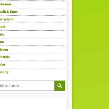
ktionen
sik & Stars
rtschaft
ort
uto
ino
issen
festyle
ise
aming