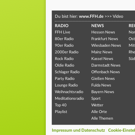
Du bist hier:
www.FFH.de
>>>
Video
RADIO
NEWS
RE
FFH Live
Hessen News
Nor
80er Radio
Frankfurt News
Ost
90er Radio
Wiesbaden News
Mit
2000er Radio
Mainz News
Rhe
Rock Radio
Kassel News
Süd
Oldie Radio
Darmstadt News
Schlager Radio
Offenbach News
Party Radio
Gießen News
Lounge Radio
Fulda News
Weihnachtsradio
Bayern News
Meditationsradio
Sport
Top 40
Wetter
Playlist
Alle Orte
Alle Themen
Impressum und Datenschutz
Cookie-Einste