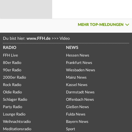
MEHR TOP-MELDUNGEN
Du bist hier:
www.FFH.de
>>>
Video
RADIO
NEWS
FFH Live
Hessen News
80er Radio
Frankfurt News
90er Radio
Wiesbaden News
2000er Radio
Mainz News
Rock Radio
Kassel News
Oldie Radio
Darmstadt News
Schlager Radio
Offenbach News
Party Radio
Gießen News
Lounge Radio
Fulda News
Weihnachtsradio
Bayern News
Meditationsradio
Sport