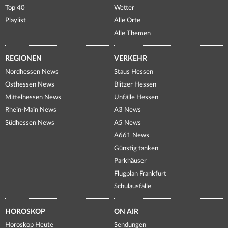
Top 40
Wetter
Playlist
Alle Orte
Alle Themen
REGIONEN
VERKEHR
Nordhessen News
Staus Hessen
Osthessen News
Blitzer Hessen
Mittelhessen News
Unfälle Hessen
Rhein-Main News
A3 News
Südhessen News
A5 News
A661 News
Günstig tanken
Parkhäuser
Flugplan Frankfurt
Schulausfälle
HOROSKOP
ON AIR
Horoskop Heute
Sendungen