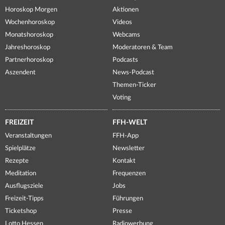
Horoskop Morgen
Aktionen
Wochenhoroskop
Videos
Monatshoroskop
Webcams
Jahreshoroskop
Moderatoren & Team
Partnerhoroskop
Podcasts
Aszendent
News-Podcast
Themen-Ticker
Voting
FREIZEIT
FFH-WELT
Veranstaltungen
FFH-App
Spielplätze
Newsletter
Rezepte
Kontakt
Meditation
Frequenzen
Ausflugsziele
Jobs
Freizeit-Tipps
Führungen
Ticketshop
Presse
Lotto Hessen
Radiowerbung