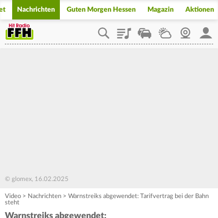
et
Nachrichten
Guten Morgen Hessen
Magazin
Aktionen
Playlist
Staupilot
Wetter
Webcam
Mein
© glomex, 16.02.2025
Video
>
Nachrichten
>
Warnstreiks abgewendet: Tarifvertrag bei der Bahn
steht
Warnstreiks abgewendet: